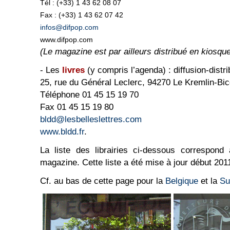
Tél : (+33) 1 43 62 08 07
Fax : (+33) 1 43 62 07 42
infos@difpop.com
www.difpop.com
(Le magazine est par ailleurs distribué en kiosqu
- Les
livres
(y compris l’agenda) : diffusion-distr
25, rue du Général Leclerc, 94270 Le Kremlin-Bic
Téléphone 01 45 15 19 70
Fax 01 45 15 19 80
bldd@lesbelleslettres.com
www.bldd.fr
.
La liste des librairies ci-dessous correspond a
magazine. Cette liste a été mise à jour début 201
Cf. au bas de cette page pour la
Belgique
et la
Su