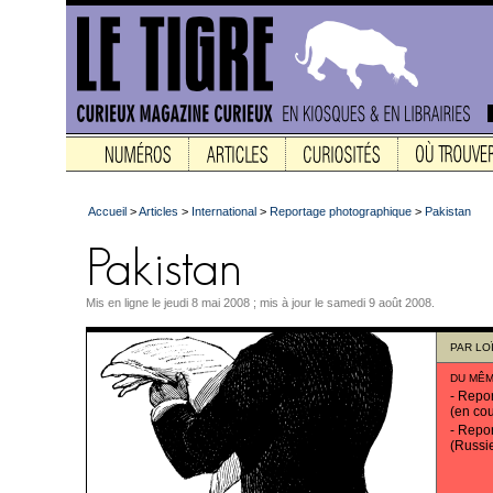
Accueil
>
Articles
>
International
>
Reportage photographique
>
Pakistan
Mis en ligne le jeudi 8 mai 2008 ; mis à jour le samedi 9 août 2008.
PAR
LOÏ
DU MÊM
-
Repor
(en cou
-
Repor
(Russi