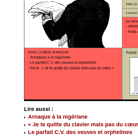
PAR
LA
Licence
DU MÊM
-
!!!!!!!!!!
-
Faits
DANS LA MÊME RUBRIQUE
:
Publié
-
Arnaques à la nigériane
-
Le parfait C.V. des veuves et orphelines
-
Récit : « Je te quitte du clavier mais pas du cœur »
Lire aussi :
Arnaque à la nigériane
« Je te quitte du clavier mais pas du cœur
Le parfait C.V. des veuves et orphelines