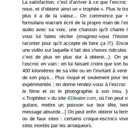
La satisfaction, c’est d’arriver à ce que l’escr
nous, et d’obtenir ainsi un « trophée ». Plus le tro
plus il a de la valeur... On commence par r
formulaire marrant écrit de la propre main de l’es
audio avec sa voix, une chanson qu’il chante 
vous lui faites réciter (imaginez-vous l’histoi
raconter pour qu’il accepte de faire ça !!!). Enco
une vidéo sur laquelle il fait des choses ridicule
c’est de plus en plus dur à obtenir...). On pe
l’escroc en vain : en lui faisant croire que son 
400 kilomètres de sa ville ou en l’invitant à veni
de son pays... Plus risqué et seulement pour le
expérimentés : on donne rendez-vous à l’escroc à
le filme et on le photographie à son insu. [c
« Trophées » du site
419eater.com
, où l’on peut 
guitare, mettre un poisson sur leur tête, te
message absurde...] On peut enfin obtenir la fe
ou de faux sites : certains croque-escrocs vis
sites montés par les arnaqueurs.