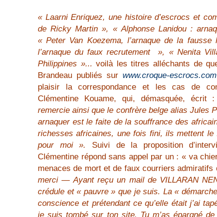
« Laarni Enriquez, une histoire d’escrocs et c
de Ricky Martin », « Alphonse Lanidou : arnaq
« Peter Van Koezema, l’arnaque de la fausse l
l’arnaque du faux recrutement », « Nenita Vil
Philippines »...
voilà les titres alléchants de q
Brandeau publiés sur
www.croque-escrocs.com
plaisir la correspondance et les cas de cons
Clémentine Kouame, qui, démasquée, écrit :
remercie ainsi que le confrère belge alias Jules
arnaquer est le faite de la souffrance des africai
richesses africaines, une fois fini, ils mettent le fe
pour moi ».
Suivi de la proposition d’interv
Clémentine répond sans appel par un : « va chier
menaces de mort et de faux courriers admiratifs
merci — Ayant reçu un mail de VILLARAN NENIT
crédule et « pauvre » que je suis. La « démarche
conscience et prétendant ce qu’elle était j’ai t
je suis tombé sur ton site. Tu m’as épargné d