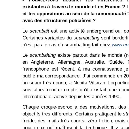
existantes à travers le monde et en France ? 
et les oppositions au sein de la communauté ?
avec des structures policières ?
Le
scambait
est une activité underground ou, 
Certaines variantes du
scambaiting
sont borderli
n’est pas le cas du scambaiting fait chez
www.cr
Le
scambaiting
existe partout dans le monde (n
en Angleterre, Allemagne, Australie, Suède, 
francophone est récent, à ma connaissance je 
publié ma correspondance. J’ai commencé en 200
un scam très connu, « Nenita Villaran, l’orpheli
suis alors rendu compte qu’il existait une c
internationale, active depuis les années 1990.
Chaque croque-escroc a des motivations, des t
objectifs très différents. Certains pratiquent le
str
froide, des mails très courts, zéro fiction, mais
pour ceux qui maîtrisent la technique. Il y a au