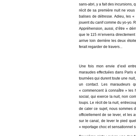
sans-abri, y a fait des incursions,
récit de sa première nuit ne vous
balises de détresse. Adieu, les «
jouent du canif comme du yo-yo. Ré
Appréhension, aussi, d’être « déma
que le 115 m’enverra directement vo
arrive loin derrière les deux éto
ferait regarder de travers...
Une fois mon envie d’exil entre
maraudes effectuées dans Paris et
tournées qui durent toute une nuit
un contact. Les maraudeurs qu
« commencent à connaître » les hab
social, qui exerce la nuit, non c
loups. Le récit de la nuit, entrec
de caler ce sujet, nous sommes dé
officiellement de se lever, et les
sur le canal, de lever le pied qu
« reportage choc et sensationnel su