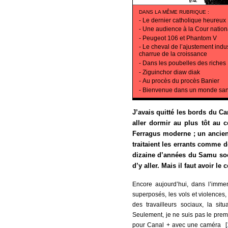
DANS LA MÊME RUBRIQUE
:
-
Le dernier catholique heureux
-
Une audience à la Cour nationa
-
Peugeot 106 et Phantom V
-
Le cheval de l’ajustement indust
charrue de la croissance
-
Dans les poubelles des riches
-
Ziguinchor diaw diak
-
Au procès du procès Banier
-
Bienvenue dans un monde san
J’avais quitté les bords du Ca
aller dormir au plus tôt au 
Ferragus moderne ; un ancien 
traitaient les errants comme d
dizaine d’années du Samu soci
d’y aller. Mais il faut avoir l
Encore aujourd’hui, dans l’immen
superposés, les vols et violences, l
des travailleurs sociaux, la sit
Seulement, je ne suis pas le premi
pour Canal + avec une caméra [