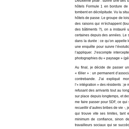
Deuxième piste : suivre une des f
hôtels Formule 1 en bordure de 
tombent en décrépitude. Vu la situ
hôtels de passe. Le groupe de loisi
des raisons qui m’échappent (tour
des bâtiments ?), on a instauré u
certaines depuis des années.
Le s
dans la durée : ce qu’on appelle l
une enquête pour suivre l’évoluti
l’appliquer. J’escompte intercep
photographies du « paysage » (gé
Au final, je décide de passer u
« tôlier » : un permanent d’assoc
contrebande. J’ai expliqué mo
l’« intégration » des résidents : je
refusant des arrivants tout au lon
sur place depuis longtemps, et des 
me faire passer pour SDF, ce qui s
recueillir d’autres bribes de vie -, 
qui trouve vite ses limites, tant
minimum de confiance, sinon de
travailleurs sociaux qui se succ