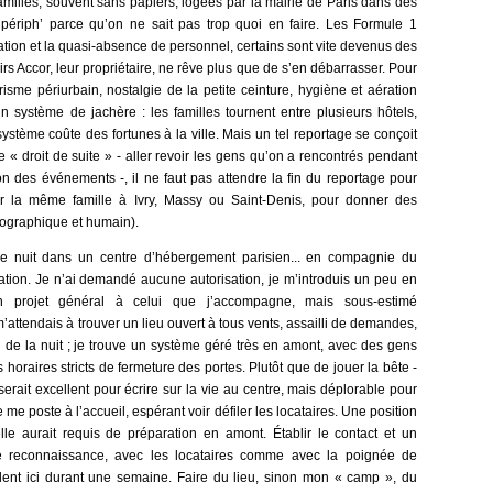
amilles, souvent sans papiers, logées par la mairie de Paris dans des
périph’ parce qu’on ne sait pas trop quoi en faire. Les Formule 1
ation et la quasi-absence de personnel, certains sont vite devenus des
rs Accor, leur propriétaire, ne rêve plus que de s’en débarrasser. Pour
isme périurbain, nostalgie de la petite ceinture, hygiène et aération
n système de jachère : les familles tournent entre plusieurs hôtels,
ystème coûte des fortunes à la ville. Mais un tel reportage se conçoit
e « droit de suite » - aller revoir les gens qu’on a rencontrés pendant
on des événements -, il ne faut pas attendre la fin du reportage pour
ter la même famille à Ivry, Massy ou Saint-Denis, pour donner des
ographique et humain).
ne nuit dans un centre d’hébergement parisien... en compagnie du
iation. Je n’ai demandé aucune autorisation, je m’introduis un peu en
n projet général à celui que j’accompagne, mais sous-estimé
 m’attendais à trouver un lieu ouvert à tous vents, assailli de demandes,
g de la nuit ; je trouve un système géré très en amont, avec des gens
horaires stricts de fermeture des portes. Plutôt que de jouer la bête -
erait excellent pour écrire sur la vie au centre, mais déplorable pour
je me poste à l’accueil, espérant voir défiler les locataires. Une position
 elle aurait requis de préparation en amont. Établir le contact et un
 reconnaissance, avec les locataires comme avec la poignée de
èdent ici durant une semaine. Faire du lieu, sinon mon « camp », du