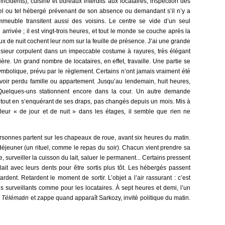
incidents), cuisine et bureaux interdits aux locataires, inspection des
el ou tel hébergé prévenant de son absence ou demandant s’il n’y a
immeuble transitent aussi des voisins. Le centre se vide d’un seul
ivée ; il est vingt-trois heures, et tout le monde se couche après la
ux de nuit cochent leur nom sur la feuille de présence. J’ai une grande
nsieur corpulent dans un impeccable costume à rayures, très élégant
ère. Un grand nombre de locataires, en effet, travaille. Une partie se
mbolique, prévu par le règlement. Certains n’ont jamais vraiment été
avoir perdu famille ou appartement. Jusqu’au lendemain, huit heures,
 Quelques-uns stationnent encore dans la cour. Un autre demande
es, tout en s’enquérant de ses draps, pas changés depuis un mois. Mis à
lleur « de jour et de nuit » dans les étages, il semble que rien ne
sonnes partent sur les chapeaux de roue, avant six heures du matin.
éjeuner (un rituel, comme le repas du soir). Chacun vient prendre sa
, surveiller la cuisson du lait, saluer le permanent... Certains pressent
lait avec leurs dents pour être sortis plus tôt. Les hébergés passent
ardent. Retardent le moment de sortir. L’objet a l’air rassurant : c’est
s surveillants comme pour les locataires. À sept heures et demi, l’un
e
Télématin
et zappe quand apparaît Sarkozy, invité politique du matin.