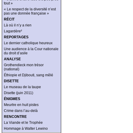
tout »
« Le respect de la diversité n’est
pas une donnée française »
RÉCIT
Là où il n’y a rien
Lagardère²
REPORTAGES
Le dernier catholique heureux
Une audience à la Cour nationale
du droit d’asile
ANALYSE
Grothendieck mon trésor
(national)
Éthiopie et Djibouti, sang mêlé
DISETTE
Le museau de la taupe
Disette (juin 2011)
ÉNIGMES
Meurtre en huit pistes
Crime dans l’au-delà
RENCONTRE
La Viande et le Trophée
Hommage à Walter Lewino