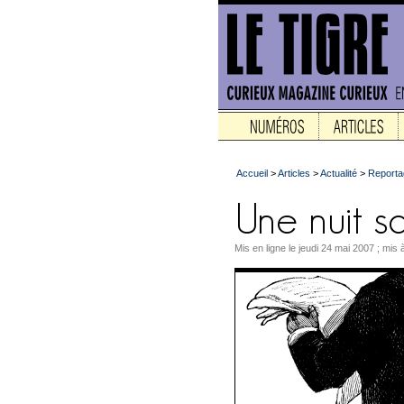
Accueil
>
Articles
>
Actualité
>
Reporta
Mis en ligne le jeudi 24 mai 2007 ; mis 