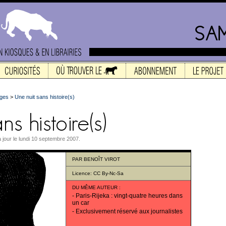
ges
>
Une nuit sans histoire(s)
à jour le lundi 10 septembre 2007.
PAR
BENOÎT VIROT
Licence:
CC By-Nc-Sa
DU MÊME AUTEUR
:
-
Paris-Rijeka : vingt-quatre heures dans
un car
-
Exclusivement réservé aux journalistes