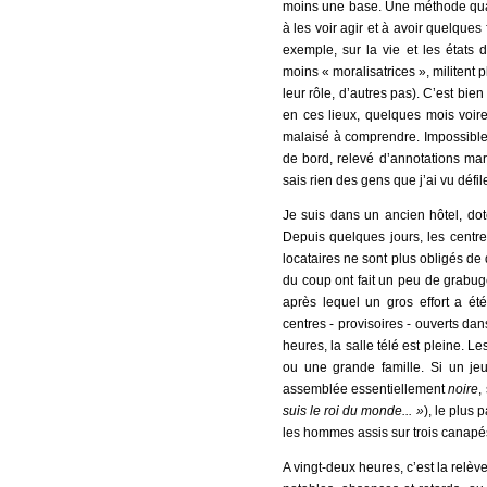
moins une base. Une méthode quas
à les voir agir et à avoir quelques 
exemple, sur la vie et les états d
moins « moralisatrices », militent p
leur rôle, d’autres pas). C’est bie
en ces lieux, quelques mois voir
malaisé à comprendre. Impossible 
de bord, relevé d’annotations mar
sais rien des gens que j’ai vu défi
Je suis dans un ancien hôtel, do
Depuis quelques jours, les centre
locataires ne sont plus obligés de
du coup ont fait un peu de grabug
après lequel un gros effort a ét
centres - provisoires - ouverts dan
heures, la salle télé est pleine. L
ou une grande famille. Si un je
assemblée essentiellement
noire
,
suis le roi du monde... »
), le plus 
les hommes assis sur trois canapés
A vingt-deux heures, c’est la relèv