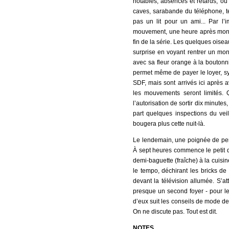
notables, absences et retards, ou 
caves, sarabande du téléphone, t
pas un lit pour un ami... Par l’
mouvement, une heure après mon arr
fin de la série. Les quelques oisea
surprise en voyant rentrer un mo
avec sa fleur orange à la boutonni
permet même de payer le loyer, sy
SDF, mais sont arrivés ici après 
les mouvements seront limités.
l’autorisation de sortir dix minut
part quelques inspections du vei
bougera plus cette nuit-là.
Le lendemain, une poignée de per
À sept heures commence le petit d
demi-baguette (fraîche) à la cuisine
le tempo, déchirant les bricks de 
devant la télévision allumée. S’att
presque un second foyer - pour le
d’eux suit les conseils de mode d
On ne discute pas. Tout est dit.
NOTES