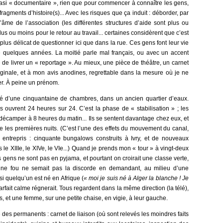
i « documentaire », rien que pour commencer à connaître les gens,
fragments d’histoire(s)... Avec les risques que ça induit : déborder, par
’âme de l’association (les différentes structures d’aide sont plus ou
lus ou moins pour le retour au travail... certaines considèrent que c’est
n plus délicat de questionner ici que dans la rue. Ces gens font leur vie
e quelques années. La moitié parle mal français, ou avec un accent
de livrer un « reportage ». Au mieux, une pièce de théâtre, un carnet
ginale, et à mon avis anodines, regrettable dans la mesure où je ne
ler. À peine un prénom.
té d’une cinquantaine de chambres, dans un ancien quartier d’eaux.
s ouvrent 24 heures sur 24. C’est la phase de « stabilisation » ; les
 décamper à 8 heures du matin... Ils se sentent davantage chez eux, et
e les premières nuits. (C’est l’une des effets du mouvement du canal,
é entrepris : cinquante bungalows construits à Ivry, et de nouveaux
s le XIIIe, le XIVe, le VIe...) Quand je prends mon « tour » à vingt-deux
es gens ne sont pas en pyjama, et pourtant on croirait une classe verte,
une fou ne semait pas la discorde en demandant, au milieu d’une
 si quelqu’un est né en Afrique (
« moi je suis né à Alger la blanche ! Je
parfait calme régnerait. Tous regardent dans la même direction (la télé),
, et une femme, sur une petite chaise, en vigie, à leur gauche.
e des permanents : carnet de liaison (où sont relevés les moindres faits