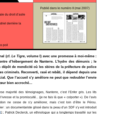
Publié dans le
numéro II
(mai 2007)
le du droit d’asile
riel derrière la
s poil
nal (cf.
Le Tigre
, volume I) avec une promesse à moi-même :
centre d’hébergement de Nanterre. L’hydre des démunis ; le
dépôt de mendicité où les sbires de la préfecture de police
es criminels. Reconverti, rasé et rebâti, il dépend depuis une
al. Que l’accueil s’y améliore ne peut que redoubler l’envie
e cœur bien accroché…
se majorité des témoignages, Nanterre, c’est l’Enfer gris. Les lits
’ivresse et la promiscuité... (je ne fais là que « colporter »). De l’avis
uation ne cesse de s’y améliorer, mais c’est loin d’être le Pérou.
er : un documentariste glissé dans la peau d’un SDF s’y est introduit
1
] ; Patrick Declerck, un ethnologue qui a longtemps travaillé sur les