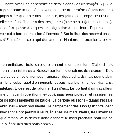
 qu’il narre avec une générosité de détails dans
Les Naufragés
[
2
]. Si le
 a pas donné la nausée, l’avortement de la dernière déclenchera les
 papis » de quarante ans ; bonjour, les jeunes d’Europe de l’Est qui
ticence à « affronter » des très jeunes (à peine plus jeunes que moi).
squé », passé à la question, stigmatisé à mon tour... Et puis qui dit
ir cette terre de mission à l’envers ? Sur la liste des réservations, il
iles d’Emmaüs, et celui qui demanderait Nanterre en premier choix se
 parenthèses, trois sujets retiennent mon attention. D’abord, les
 banlieue (et jusqu’à Roissy) par les associations de secours... Des
, à pied ou en vélo, non pour ramasser des clochards mais pour établir
i font cela, quotidiennement, depuis parfois cinq ou dix ans,
itués. L’idée est de talonner l’un d’eux. Le portrait d’un travailleur
omme un lycanthrope (homme-loup), mais pour protéger et rassurer les
oupé de longs moments de parole. La période où j’écris - quand j’essaie
but avril - n’est pas idéale : le campement des Don Quichotte vient
 associations ont permis à leurs équipes de maraudeurs, très investies
elque temps. Vous devrez donc attendre le mois prochain pour lire ce
r la lèpre des rues parisiennes »...