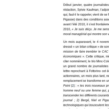
Début janvier, quatre journalist
rédaction, Sylvie Kaufman, l’adjoi
qui, faut-il le rappeler, vient de se
Pigasse) dans des conditions asse
avant l’été 2010, il s’est frontal
2010,
« Je suis déçu. Je me sens 
moral managérial qui montre son v
Un mois auparavant, le 4 novemb
dressé « un bilan critique » de so
mission de faire trembler le CA
économiques »
. Cette critique, m
citer nommément, le trio Minc-Col
un grand nombre de journaliste
lettre reprochant à Fottorino cet 
actionnaires, un mois plus tard, 
remplacement se transforme en 
Point
[
2
] :
« les trois nouveaux pr
homme neuf ou une femme qui, par
transcender les différents courant
journal ; 2) Bergé, Niel et Piga
technologiques qui bousculent les ha