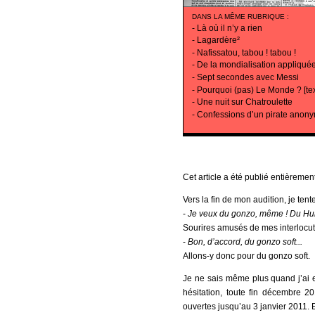
DANS LA MÊME RUBRIQUE
:
-
Là où il n’y a rien
-
Lagardère²
-
Nafissatou, tabou ! tabou !
-
De la mondialisation appliquée 
-
Sept secondes avec Messi
-
Pourquoi (pas) Le Monde ? [tex
-
Une nuit sur Chatroulette
-
Confessions d’un pirate anon
Cet article a été publié entièremen
Vers la fin de mon audition, je tente
-
Je veux du gonzo, même ! Du H
Sourires amusés de mes interlocute
-
Bon, d’accord, du gonzo soft...
Allons-y donc pour du gonzo soft.
Je ne sais même plus quand j’ai e
hésitation, toute fin décembre 2
ouvertes jusqu’au 3 janvier 2011. Et