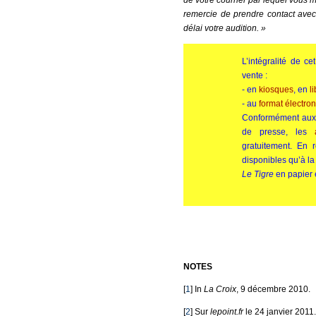
de votre courrier par lequel vous m
remercie de prendre contact ave
délai votre audition. »
L’intégralité de c
vente :
- en
kiosques
, en
l
- au
format électro
Conformément aux
de presse, les
gratuitement. En 
disponibles qu’à la
Le Tigre
en papier e
NOTES
[
1
] In
La Croix
, 9 décembre 2010.
[
2
] Sur
lepoint.fr
le 24 janvier 2011.