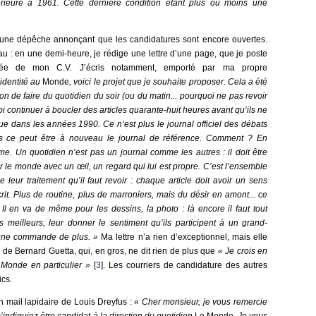
rieure à 1961. Cette dernière condition étant plus ou moins une
r une dépêche annonçant que les candidatures sont encore ouvertes.
eau : en une demi-heure, je rédige une lettre d’une page, que je poste
née de mon C.V. J’écris notamment, emporté par ma propre
identité au
Monde
, voici le projet que je souhaite proposer. Cela a été
tion de faire du quotidien du soir (ou du matin... pourquoi ne pas revoir
 continuer à boucler des articles quarante-huit heures avant qu’ils ne
usque dans les années 1990. Ce n’est plus le journal officiel des débats
ais ce peut être à nouveau le journal de référence. Comment ? En
me. Un quotidien n’est pas un journal comme les autres : il doit être
er le monde avec un œil, un regard qui lui est propre. C’est l’ensemble
 leur traitement qu’il faut revoir : chaque article doit
avoir un sens
crit. Plus de routine, plus de marroniers, mais du désir en amont... ce
Il en va de même pour les dessins, la photo : là encore il faut tout
les meilleurs, leur donner le sentiment qu’ils participent à un grand-
t une commande de plus. »
Ma lettre n’a rien d’exceptionnel, mais elle
e de Bernard Guetta, qui, en gros, ne dit rien de plus que
« Je crois en
u Monde en particulier »
[
3
]. Les courriers de candidature des autres
ics.
n mail lapidaire de Louis Dreyfus :
« Cher monsieur, je vous remercie