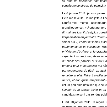
sa date de naissance soit posté
conséquence directe du point 2. »
Le 6 janvier 2011, je vois passe
Cela me réveille. Je me jette à l’
l’après-midi même, accompag
grandiloquence :
«
Redonner une 
dit maintes fois, il n’est plus ques
l’organisation du
journal
? Pourquoi
soient lus ?) l’objet qu’il était j
parlementaires et politiques. M
privilégiant l’écriture
et le graphis
capable, tous les jours, de racont
du choix des papiers et surtout de
profond pour le journaliste qui l’é
qui engendrera du désir en aval. 
remettre à plat. Faire travailler 
œuvre, et non qu’ils remplissen
est un peu plus détaillée que cell
l’avenir de la presse écrite et d
candidats ne sont pas rendus publ
Lundi 10 janvier 2011. Je reçois u