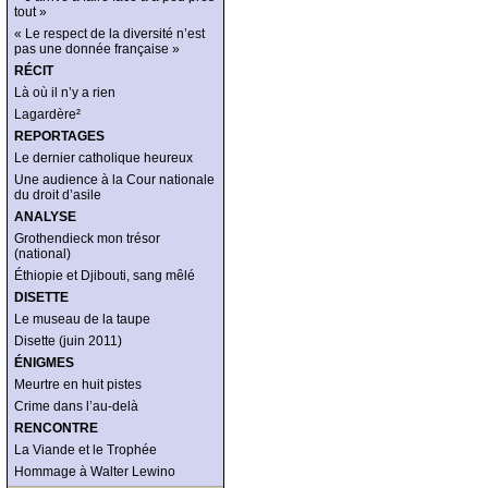
tout »
« Le respect de la diversité n’est
pas une donnée française »
RÉCIT
Là où il n’y a rien
Lagardère²
REPORTAGES
Le dernier catholique heureux
Une audience à la Cour nationale
du droit d’asile
ANALYSE
Grothendieck mon trésor
(national)
Éthiopie et Djibouti, sang mêlé
DISETTE
Le museau de la taupe
Disette (juin 2011)
ÉNIGMES
Meurtre en huit pistes
Crime dans l’au-delà
RENCONTRE
La Viande et le Trophée
Hommage à Walter Lewino