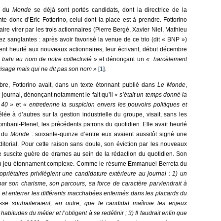
es du
Monde
se déjà sont portés candidats, dont la directrice de la
nte donc d’Eric Fottorino, celui dont la place est à prendre. Fottorino
 faire virer par les trois actionnaires (Pierre Bergé, Xavier Niel, Mathieu
z sanglantes : après avoir favorisé la venue de ce trio (dit « BNP »)
ement heurté aux nouveaux actionnaires, leur écrivant, début décembre
trahi au nom de notre collectivité »
et dénonçant un
« harcèlement
isage mais qui ne dit pas son nom »
[
1
].
re, Fottorino avait, dans un texte étonnant publié dans
Le Monde
,
n journal, dénonçant notamment le fait qu’il
« s’était un temps donné la
C 40 »
et
« entretienne
la suspicion envers les pouvoirs politiques et
êlée à d’autres sur la gestion industrielle du groupe, visait, sans les
ombani-Plenel, les précédents patrons du quotidien. Elle avait heurté
s du
Monde
: soixante-quinze d’entre eux avaient aussitôt signé une
éditorial. Pour cette raison sans doute, son éviction par les nouveaux
ne suscite guère de drames au sein de la rédaction du quotidien. Son
un jeu étonnament complexe. Comme le résume Emmanuel Berreta du
opriétaires privilégient une candidature extérieure au journal : 1) un
 son charisme, son parcours, sa force de caractère parviendrait à
s et enterrer les différents macchabées enfermés dans les placards du
sse souhaiteraient, en outre, que le candidat maîtrise les enjeux
bitudes du métier et l’obligent à se redéfinir ; 3) Il faudrait enfin que