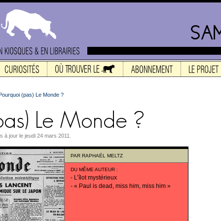
Pourquoi (pas) Le Monde ?
is à jour le jeudi 24 mars 2011.
PAR
RAPHAËL MELTZ
DU MÊME AUTEUR
:
-
L’îlot mystérieux
-
« Paul is dead, miss him, miss him »