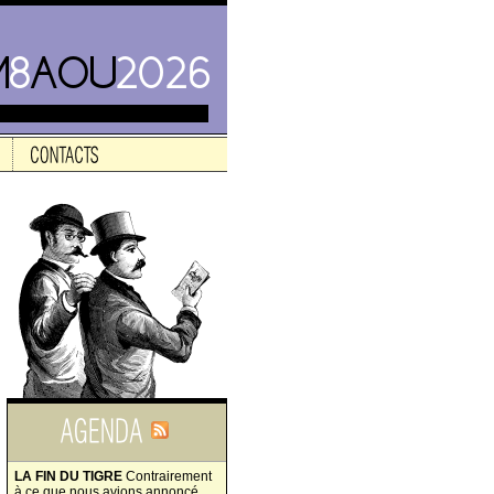
LA FIN DU TIGRE
Contrairement
à ce que nous avions annoncé