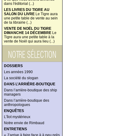
dans l'éditorial (...)
LES LIVRES DU TIGRE AU
SALON DU LIVRE
Le Tigre aura
une petite table de vente au sein
de la librairie (...)
VENTE DE NOËL DU TIGRE
DIMANCHE 14 DÉCEMBRE
Le
Tigre aura une petite table à la
vente de Noël qui aura lieu (...)
DOSSIERS
Les années 1990
La société du slogan
DANS L’ARRIÈRE-BOUTIQUE
Dans l’arrière-boutique des ship
managers
Dans l’arrière-boutique des
anthropologues
ENQUÊTES
L’îlot mystérieux
Notre envie de Rimbaud
ENTRETIENS
« J’arrive à faire face à à peu près