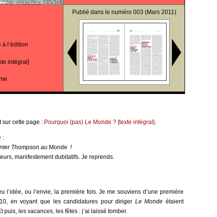
Publié dans le
numéro 003
(Mars 2011)
à l’édition
te intégral]
yme
t sur cette page :
Pourquoi (pas) Le Monde ? [texte intégral]
.
 :
unter Thompson au
Monde
!
urs, manifestement dubitatifs. Je reprends.
u l’idée, ou l’envie, la première fois. Je me souviens d’une première
010, en voyant que les candidatures pour diriger
Le Monde
étaient
 puis, les vacances, les fêtes : j’ai laissé tomber.