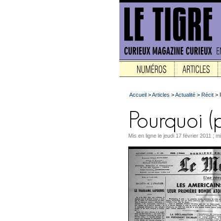
Accueil
>
Articles
>
Actualité
>
Récit
>
Mis en ligne le jeudi 17 février 2011 ; m