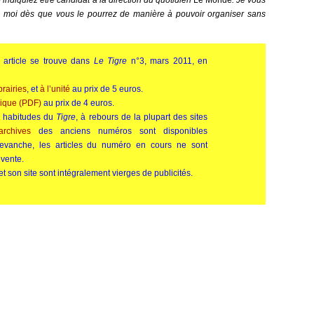
’indiquiez être candidat à la direction du quotidien
Le Monde
. Je vous
c moi dès que vous le pourrez de manière à pouvoir organiser sans
et article se trouve dans
Le Tigre
n°3, mars 2011, en
ibrairies
, et
à l’unité
au prix de 5 euros.
nique (PDF)
au prix de 4 euros.
 habitudes du
Tigre
, à rebours de la plupart des sites
archives
des anciens numéros sont disponibles
revanche, les articles du numéro en cours ne sont
 vente.
t son site sont intégralement vierges de publicités.