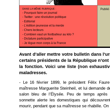
DANS LA MÊME RUBRIQUE
:
Publié
-
Pourquoi faire un journal
-
Twitter : une révolution politique
-
Editorial
-
L’édition jeunesse et la merde
-
Chers lecteurs
-
Combien vaut un footballeur au kilo ?
-
Dictature participative
-
Je lègue mon corps à la France
Avant d’aller mettre votre bulletin dans l’
certains présidents de la République n’ont 
la fonction. Voici une liste (non exhausti
maladresses.
- Le 16 février 1899, le président Félix Faur
maîtresse Marguerite Steinheil, et lui demande de
salon bleu de l’Élysée. Peu de temps après 
sonnette alerte les domestiques qui découvrent
mourir, pendant que sa maîtresse se rhabille. On 