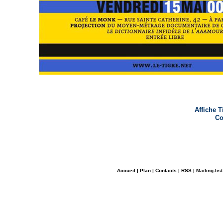
Affiche T
Co
Accueil
|
Plan
|
Contacts
|
RSS
|
Mailing-list