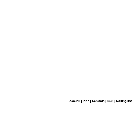
Accueil
|
Plan
|
Contacts
|
RSS
|
Mailing-list