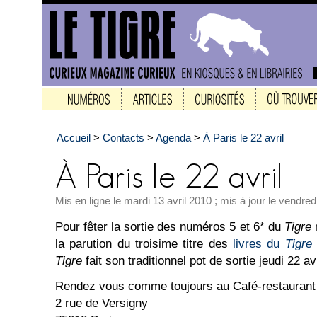
Accueil
>
Contacts
>
Agenda
>
À Paris le 22 avril
Mis en ligne le mardi 13 avril 2010 ; mis à jour le vendred
Pour fêter la sortie des numéros 5 et 6* du
Tigre
n
la parution du troisime titre des
livres du
Tigre
Tigre
fait son traditionnel pot de sortie jeudi 22 av
Rendez vous comme toujours au Café-restaurant
2 rue de Versigny