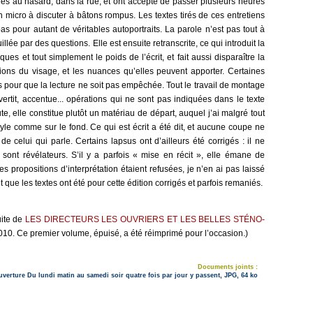
es au hasard, dans la rue, et ont accepté de passer plusieurs heures
 micro à discuter à bâtons rompus. Les textes tirés de ces entretiens
as pour autant de véritables autoportraits. La parole n’est pas tout à
illée par des questions. Elle est ensuite retranscrite, ce qui introduit la
ues et tout simplement le poids de l’écrit, et fait aussi disparaître la
sions du visage, et les nuances qu’elles peuvent apporter. Certaines
 pour que la lecture ne soit pas empêchée. Tout le travail de montage
rvertit, accentue... opérations qui ne sont pas indiquées dans le texte
te, elle constitue plutôt un matériau de départ, auquel j’ai malgré tout
tyle comme sur le fond. Ce qui est écrit a été dit, et aucune coupe ne
de celui qui parle. Certains lapsus ont d’ailleurs été corrigés : il ne
 sont révélateurs. S’il y a parfois « mise en récit », elle émane de
 propositions d’interprétation étaient refusées, je n’en ai pas laissé
 que les textes ont été pour cette édition corrigés et parfois remaniés.
ite de
LES DIRECTEURS LES OUVRIERS ET LES BELLES STÉNO-
2010. Ce premier volume, épuisé, a été réimprimé pour l’occasion.)
Documents joints :
verture Du lundi matin au samedi soir quatre fois par jour y passent, JPG, 64 ko