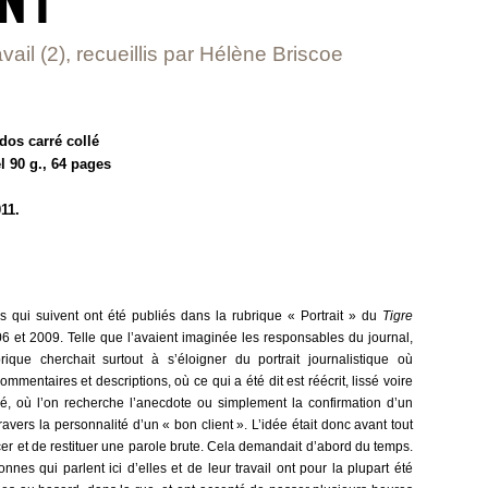
avail (2), recueillis par Hélène Briscoe
dos carré collé
l 90 g., 64 pages
011.
s qui suivent ont été publiés dans la rubrique « Portrait » du
Tigre
6 et 2009. Telle que l’avaient imaginée les responsables du journal,
brique cherchait surtout à s’éloigner du portrait journalistique où
ommentaires et descriptions, où ce qui a été dit est réécrit, lissé voire
mé, où l’on recherche l’anecdote ou simplement la confirmation d’un
travers la personnalité d’un « bon client ». L’idée était donc avant tout
cer et de restituer une parole brute. Cela demandait d’abord du temps.
nnes qui parlent ici d’elles et de leur travail ont pour la plupart été