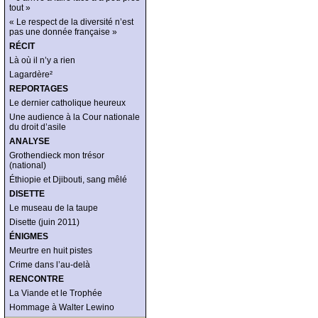
tout »
« Le respect de la diversité n’est
pas une donnée française »
RÉCIT
Là où il n’y a rien
Lagardère²
REPORTAGES
Le dernier catholique heureux
Une audience à la Cour nationale
du droit d’asile
ANALYSE
Grothendieck mon trésor
(national)
Éthiopie et Djibouti, sang mêlé
DISETTE
Le museau de la taupe
Disette (juin 2011)
ÉNIGMES
Meurtre en huit pistes
Crime dans l’au-delà
RENCONTRE
La Viande et le Trophée
Hommage à Walter Lewino