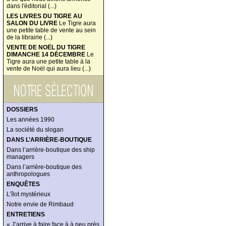
dans l'éditorial (...)
LES LIVRES DU TIGRE AU
SALON DU LIVRE
Le Tigre aura
une petite table de vente au sein
de la librairie (...)
VENTE DE NOËL DU TIGRE
DIMANCHE 14 DÉCEMBRE
Le
Tigre aura une petite table à la
vente de Noël qui aura lieu (...)
DOSSIERS
Les années 1990
La société du slogan
DANS L’ARRIÈRE-BOUTIQUE
Dans l’arrière-boutique des ship
managers
Dans l’arrière-boutique des
anthropologues
ENQUÊTES
L’îlot mystérieux
Notre envie de Rimbaud
ENTRETIENS
« J’arrive à faire face à à peu près