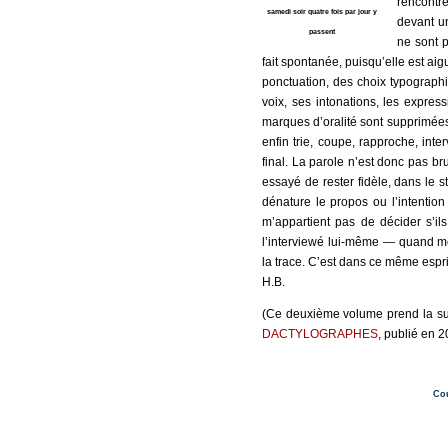
rencontré
samedi soir quatre fois par jour y
devant un
passent
ne sont p
fait spontanée, puisqu’elle est aigu
ponctuation, des choix typographiq
voix, ses intonations, les expres
marques d’oralité sont supprimées
enfin trie, coupe, rapproche, inte
final. La parole n’est donc pas bru
essayé de rester fidèle, dans le s
dénature le propos ou l’intention 
m’appartient pas de décider s’ils
l’interviewé lui-même — quand mes
la trace. C’est dans ce même esprit
H.B.
(Ce deuxième volume prend la su
DACTYLOGRAPHES
, publié en 
Cou