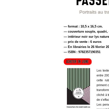
Portraits au tr
— format : 10,5 x 16,5 cm.
— couverture souple, quadri, 
— intérieur noir sur lys nature
— prix de vente : 6 euros
— En librairies le 26 février 2
— ISBN : 9782357190351
Les texte
entre 200
cette ru
priment c
transfor
cliché à 
de s’effa
Les perso
Couverture Du lundi matin au