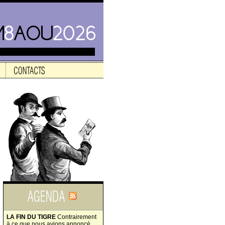
LA FIN DU TIGRE
Contrairement
à ce que nous avions annoncé