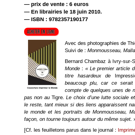
— prix de vente : 6 euros
— En librairies le 18 juin 2010.
— ISBN : 9782357190177
Avec des photographies de Thi
Suivi de :
Monmousseau, Malla
Bernard Chambaz à Ivry-sur-Se
Monde
:
« Le premier article d
titre hasardeux de
Impress
beaucoup plu, car ce serait
Couverture Imprimer le Monde
compte de quelques unes de n
pas non au
Tigre
. Le choix d’une lutte sociale e
le reste, tant mieux si des liens apparaissent n
le monde et les portraits de Monmousseau, Ma
façon, on tourne toujours autour du même sujet.
[Cf. les feuilletons parus dans le journal :
Imprim