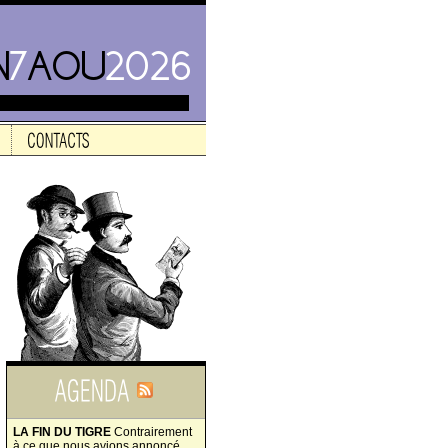
LA FIN DU TIGRE
Contrairement
à ce que nous avions annoncé