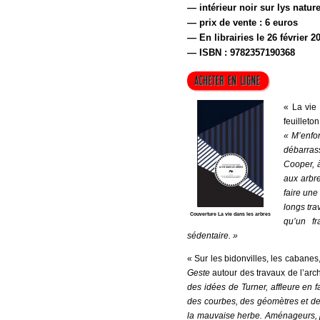
— intérieur noir sur lys nature
— prix de vente : 6 euros
— En librairies le 26 février 2
— ISBN : 9782357190368
« La vie
feuillet
« M’enfo
débarras
Cooper, 
aux arbre
faire une
longs tra
Couverture La vie dans les arbres
qu’un f
sédentaire. »
« Sur les bidonvilles, les cabanes
Geste
autour des travaux de l’arch
des idées de Turner, affleure en f
des courbes, des géomètres et de
la mauvaise herbe. Aménageurs, p