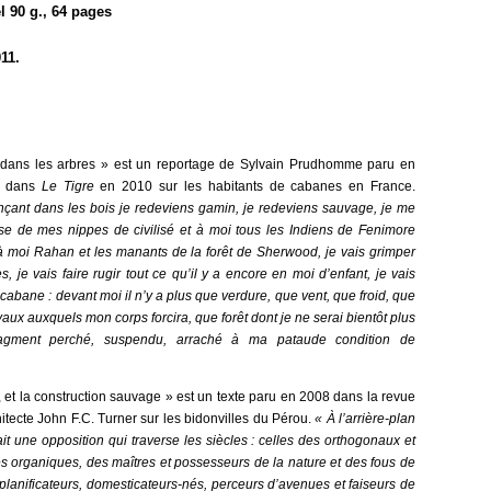
l 90 g., 64 pages
011.
 dans les arbres » est un reportage de Sylvain Prudhomme paru en
on dans
Le Tigre
en 2010 sur les habitants de cabanes en France.
nçant dans les bois je redeviens gamin, je redeviens sauvage, je me
se de mes nippes de civilisé et à moi tous les Indiens de Fenimore
à moi Rahan et les manants de la forêt de Sherwood, je vais grimper
s, je vais faire rugir tout ce qu’il y a encore en moi d’enfant, je vais
 cabane : devant moi il n’y a plus que verdure, que vent, que froid, que
vaux auxquels mon corps forcira, que forêt dont je ne serai bientôt plus
ragment perché, suspendu, arraché à ma pataude condition de
, et la construction sauvage » est un texte paru en 2008 dans la revue
itecte John F.C. Turner sur les bidonvilles du Pérou.
« À l’arrière-plan
ait une opposition qui traverse les siècles : celles des orthogonaux et
s organiques, des maîtres et possesseurs de la nature et des fous de
lanificateurs, domesticateurs-nés, perceurs d’avenues et faiseurs de