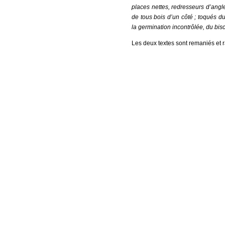
places nettes, redresseurs d’ang
de tous bois d’un côté ; toqués du
la germination incontrôlée, du bis
Les deux textes sont remaniés et r