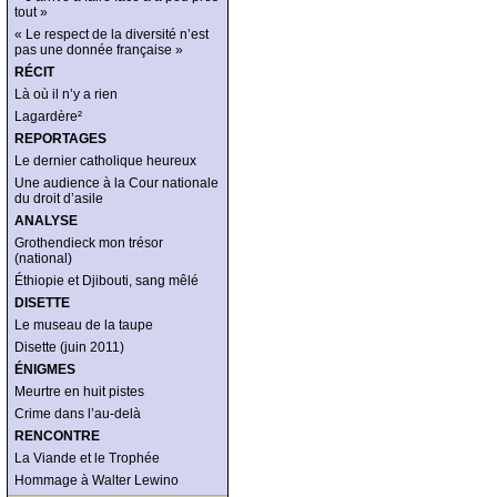
tout »
« Le respect de la diversité n’est
pas une donnée française »
RÉCIT
Là où il n’y a rien
Lagardère²
REPORTAGES
Le dernier catholique heureux
Une audience à la Cour nationale
du droit d’asile
ANALYSE
Grothendieck mon trésor
(national)
Éthiopie et Djibouti, sang mêlé
DISETTE
Le museau de la taupe
Disette (juin 2011)
ÉNIGMES
Meurtre en huit pistes
Crime dans l’au-delà
RENCONTRE
La Viande et le Trophée
Hommage à Walter Lewino