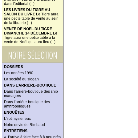
dans l'éditorial (...)
LES LIVRES DU TIGRE AU
SALON DU LIVRE
Le Tigre aura
une petite table de vente au sein
de la librairie (...)
VENTE DE NOËL DU TIGRE
DIMANCHE 14 DÉCEMBRE
Le
Tigre aura une petite table à la
vente de Noël qui aura lieu (...)
DOSSIERS
Les années 1990
La société du slogan
DANS L’ARRIÈRE-BOUTIQUE
Dans l’arrière-boutique des ship
managers
Dans l’arrière-boutique des
anthropologues
ENQUÊTES
L’îlot mystérieux
Notre envie de Rimbaud
ENTRETIENS
« J’arrive à faire face à à peu près