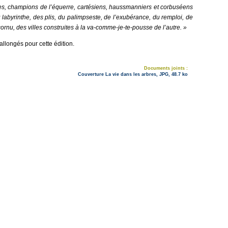
les, champions de l’équerre, cartésiens, haussmanniers et corbuséens
 labyrinthe, des plis, du palimpseste, de l’exubérance, du remploi, de
cornu, des villes construites à la va-comme-je-te-pousse de l’autre. »
allongés pour cette édition.
Documents joints :
Couverture La vie dans les arbres, JPG, 48.7 ko