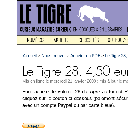
Accueil
>
Nous trouver
>
Acheter en PDF
>
Le Tigre 28
Mis en ligne le mercredi 21 janvier 2009 ; mis à jour le 
Pour acheter le volume 28 du
Tigre
au format P
cliquez sur le bouton ci-dessous (paiement sécur
avec un compte Paypal ou par carte bleue).