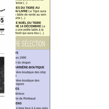
dans l'éditorial (...)
LES LIVRES DU TIGRE AU
SALON DU LIVRE
Le Tigre aura
une petite table de vente au sein
de la librairie (...)
VENTE DE NOËL DU TIGRE
DIMANCHE 14 DÉCEMBRE
Le
Tigre aura une petite table à la
vente de Noël qui aura lieu (...)
DOSSIERS
Les années 1990
La société du slogan
DANS L’ARRIÈRE-BOUTIQUE
Dans l’arrière-boutique des ship
managers
Dans l’arrière-boutique des
anthropologues
ENQUÊTES
L’îlot mystérieux
Notre envie de Rimbaud
ENTRETIENS
« J’arrive à faire face à à peu près