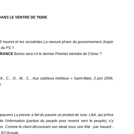
ANS LE VENTRE DE TIGRE
 heures et les socialistes
La mesure phare du gouvernement Jospin
n du PS ?
FRANCE
Borloo sera-t-il le dernier Premier ministre de Chirac ?
M... C... O... M... C... Aux oublieux mielleux »
Saint-Malo, 3 juin 2006,
m
s pauvres
La presse a fait du pauvre un produit de luxe.
Libé,
qui prôna
 l’information (partant du peuple pour revenir vers le peuple), s’y
s. Comme le client découvrant son steak sous une frite - par hasard -
 Et l’écoute.