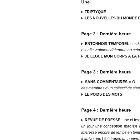
Une
TRIPTYQUE
LES NOUVELLES DU MONDE D
Page 2 : Dernière heure
ENTONNOIR TEMPOREL
Les 35
est-elle vraiment défendue au sei
JE LÈGUE MON CORPS À LA 
Page 3 : Dernière heure
SANS COMMENTAIRES
« O... 
des membres d’un collectif de sla
LE POIDS DES MOTS
Page 4 : Dernière heure
REVUE DE PRESSE
Libé et le
un jour une conception maoïste de
intéresse encore de temps en temp
il arrive que
Libé
trouve un pauvre.