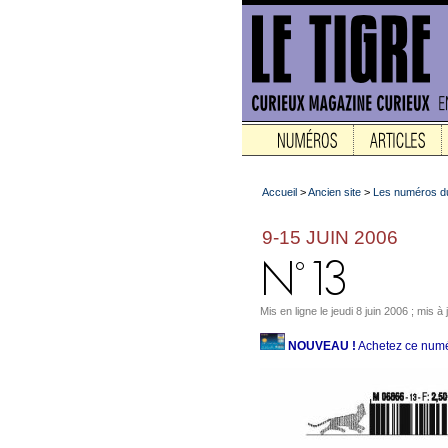
Accueil
>
Ancien site
>
Les numéros du
9-15 JUIN 2006
Mis en ligne le jeudi 8 juin 2006 ; mis à
NOUVEAU !
Achetez ce numé