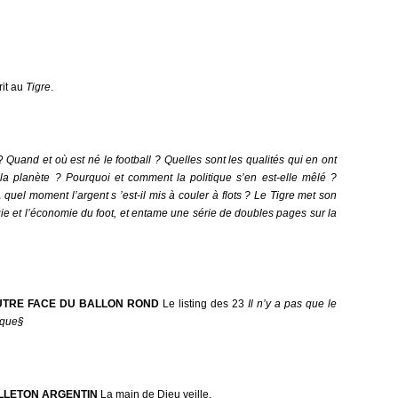
it au
Tigre
.
 ?
Quand et où est né le football ? Quelles sont les qualités qui en ont
e la planète ? Pourquoi et comment la politique s’en est-elle mêlé ?
 quel moment l’argent s ’est-il mis à couler à flots ? Le Tigre met son
gie et l’économie du foot, et entame une série de doubles pages sur la
’AUTRE FACE DU BALLON ROND
Le listing des 23
Il n’y a pas que le
tique§
UILLETON ARGENTIN
La main de Dieu veille.