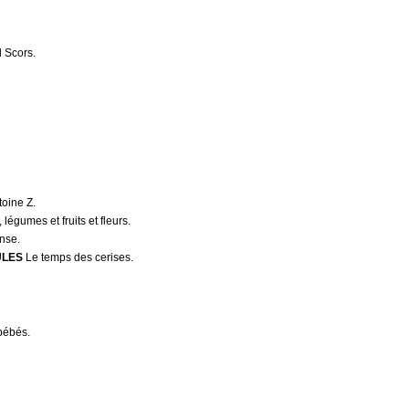
 Scors.
oine Z.
égumes et fruits et fleurs.
nse.
ULES
Le temps des cerises.
bébés.