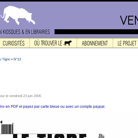
 Tigre
>
N°13
 jour le vendredi 23 juin 2006.
ro en PDF et payez par carte bleue ou avec un compte paypal.