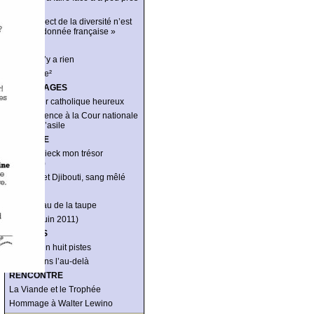
tout »
« Le respect de la diversité n’est
pas une donnée française »
RÉCIT
Là où il n’y a rien
Lagardère²
REPORTAGES
Le dernier catholique heureux
Une audience à la Cour nationale
du droit d’asile
ANALYSE
Grothendieck mon trésor
(national)
Éthiopie et Djibouti, sang mêlé
DISETTE
Le museau de la taupe
Disette (juin 2011)
ÉNIGMES
Meurtre en huit pistes
Crime dans l’au-delà
RENCONTRE
La Viande et le Trophée
Hommage à Walter Lewino