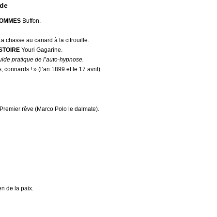
nde
HOMMES
Buffon.
a chasse au canard à la citrouille.
STOIRE
Youri Gagarine.
ide pratique de l’auto-hypnose.
 connards ! » (l’an 1899 et le 17 avril).
Premier rêve (Marco Polo le dalmate).
en de la paix.