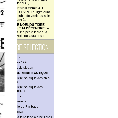
dans l'éditorial (...)
LES LIVRES DU TIGRE AU
SALON DU LIVRE
Le Tigre aura
une petite table de vente au sein
de la librairie (...)
VENTE DE NOËL DU TIGRE
DIMANCHE 14 DÉCEMBRE
Le
Tigre aura une petite table à la
vente de Noël qui aura lieu (...)
DOSSIERS
Les années 1990
La société du slogan
DANS L’ARRIÈRE-BOUTIQUE
Dans l’arrière-boutique des ship
managers
Dans l’arrière-boutique des
anthropologues
ENQUÊTES
L’îlot mystérieux
Notre envie de Rimbaud
ENTRETIENS
« J’arrive à faire face à à peu près