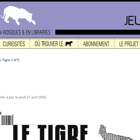
 Tigre
>
N°5
mis à jour le jeudi 27 avril 2006.