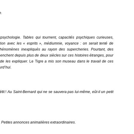
e.
apsychologie.
Tables qui tournent, capacités psychiques curieuses,
ation avec les « esprits », médiumnie, voyance : on serait tenté de
hénomènes inexpliqués au rayon des supercheries. Pourtant, des
penchent depuis plus de deux siècles sur ces histoires étranges, pour
 de les expliquer.
Le Tigre
a mis son museau dans le travail de ces
rd’hui.
tit !
Au Saint-Bernard qui ne se sauvera pas lui-même, eût-il un petit
.
Petites annonces animalières extraordinaires
.