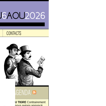
LA FIN DU TIGRE
Contrairement
à ce que nous avions annoncé