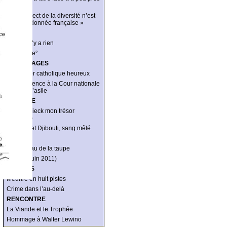
tout »
« Le respect de la diversité n’est
pas une donnée française »
RÉCIT
Là où il n’y a rien
Lagardère²
REPORTAGES
Le dernier catholique heureux
Une audience à la Cour nationale
du droit d’asile
ANALYSE
Grothendieck mon trésor
(national)
Éthiopie et Djibouti, sang mêlé
DISETTE
Le museau de la taupe
Disette (juin 2011)
ÉNIGMES
Meurtre en huit pistes
Crime dans l’au-delà
RENCONTRE
La Viande et le Trophée
Hommage à Walter Lewino