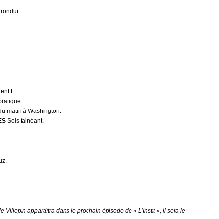
rondur.
.
ent F.
pratique.
du matin à Washington.
ES
Sois fainéant.
uz.
 de Villepin apparaîtra dans le prochain épisode de « L’Instit », il sera le