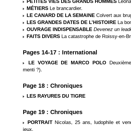
PETITES VIES DES GRANDS HOMMES
Léonar
MÉTIERS
Le brancardier.
LE CANARD DE LA SEMAINE
Colvert aux bru
LES GRANDES DATES DE L’HISTOIRE
La bom
OUVRAGE INDISPENSABLE
Devenez un leade
FAITS DIVERS
La catastrophe de Roissy-en-Bri
Pages 14-17 : International
LE VOYAGE DE MARCO POLO
Deuxième 
menti ?).
Page 18 : Chroniques
LES RAYURES DU TIGRE
Page 19 : Chroniques
PORTRAIT
Nicolas, 25 ans, ludophile et ve
jeux.