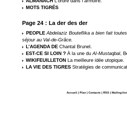
ALMANACH
L’ordre dans l’armoire.
MOTS TIGRÉS
Page 24 : La der des der
PEOPLE
Abdelaziz Bouteflika a bien fait toute
séjour au Val-de-Grâce.
L’AGENDA DE
Chantal Brunel.
EST-CE SI LOIN ?
À la une du
Al-Mustaqbal
, B
WIKIFEUILLETON
La meilleure idée utopique.
LA VIE DES TIGRES
Stratégies de communicat
Accueil
|
Plan
|
Contacts
|
RSS
|
Mailing-list