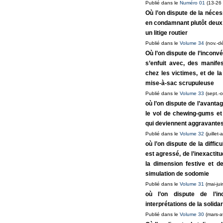
Publié dans le
Numéro 01
(13-26 
Où l’on dispute de la nécess
en condamnant plutôt deux f
un litige routier
Publié dans le
Volume 34
(nov.-d
Où l’on dispute de l’inconv
s’enfuit avec, des manife
chez les victimes, et de l
mise-à-sac scrupuleuse
Publié dans le
Volume 33
(sept.-o
où l’on dispute de l’avantag
le vol de chewing-gums et 
qui deviennent aggravantes,
Publié dans le
Volume 32
(juillet
où l’on dispute de la diffi
est agressé, de l’inexactit
la dimension festive et d
simulation de sodomie
Publié dans le
Volume 31
(mai-jui
où l’on dispute de l’in
interprétations de la solidar
Publié dans le
Volume 30
(mars-av