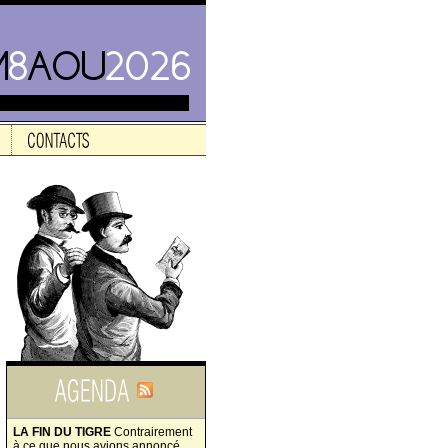
LA FIN DU TIGRE
Contrairement
à ce que nous avions annoncé