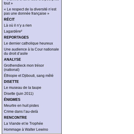
tout »
« Le respect de la diversité n’est
pas une donnée française »
RÉCIT
Là où il n’y a rien
Lagardère²
REPORTAGES
Le dernier catholique heureux
Une audience à la Cour nationale
du droit d’asile
ANALYSE
Grothendieck mon trésor
(national)
Éthiopie et Djibouti, sang mêlé
DISETTE
Le museau de la taupe
Disette (juin 2011)
ÉNIGMES
Meurtre en huit pistes
Crime dans l’au-delà
RENCONTRE
La Viande et le Trophée
Hommage à Walter Lewino