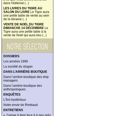
dans l'éditorial (...)
LES LIVRES DU TIGRE AU
SALON DU LIVRE
Le Tigre aura
une petite table de vente au sein
de la librairie (...)
VENTE DE NOËL DU TIGRE
DIMANCHE 14 DÉCEMBRE
Le
Tigre aura une petite table à la
vente de Noël qui aura lieu (...)
DOSSIERS
Les années 1990
La société du slogan
DANS L’ARRIÈRE-BOUTIQUE
Dans l’arrière-boutique des ship
managers
Dans l’arrière-boutique des
anthropologues
ENQUÊTES
L’îlot mystérieux
Notre envie de Rimbaud
ENTRETIENS
« J’arrive à faire face à à peu près