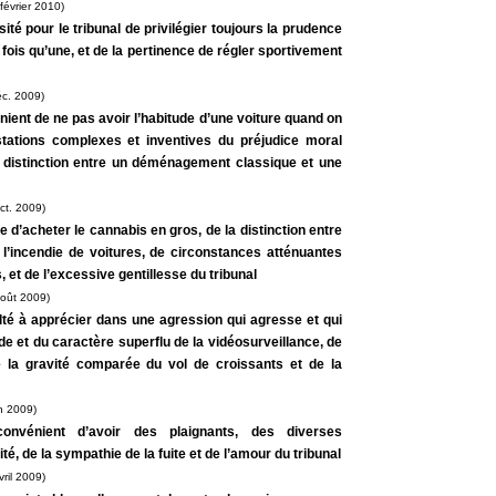
février 2010)
ité pour le tribunal de privilégier toujours la prudence
ois qu’une, et de la pertinence de régler sportivement
éc. 2009)
énient de ne pas avoir l’habitude d’une voiture quand on
stations complexes et inventives du préjudice moral
a distinction entre un déménagement classique et une
ct. 2009)
e d’acheter le cannabis en gros, de la distinction entre
l’incendie de voitures, de circonstances atténuantes
 et de l’excessive gentillesse du tribunal
-août 2009)
culté à apprécier dans une agression qui agresse et qui
ude et du caractère superflu de la vidéosurveillance, de
e la gravité comparée du vol de croissants et de la
n 2009)
convénient d’avoir des plaignants, des diverses
ité, de la sympathie de la fuite et de l’amour du tribunal
ril 2009)