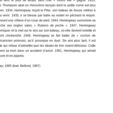
qui tient le plus de temps sans crier
« moins vite »
gagne. 1933,
Thompson abat un rhinocéros kenyan dont la petite corne est plus
ien. 1934, Hemingway reçoit le
Pilar
, son bateau de douze mètres à
u verni
.
1935, il se blesse par balle au mollet en pêchant le requin.
en ouvrant une clôture d’un coup de pied. 1944, Hemingway surnomme sa
roche ses ongles sales,
« Rubens de poche »
. 1947, Hemingway
orniquer et la met sur le dos sur son bateau, où elle devient violette et
vent
chickenshit.
1948, Hemingway se fait traiter de
« cochon de
anicien polonais, qu’il provoque en duel. Six ans plus tard, il est
e qui refuse d’admettre que les steaks de lion soient délicieux. Cette
nt sa mort dans un accident d’avion. 1961, Hemingway, qui aimait
hauve et en pyjama.
ay
, 1985 (trad. Belfond, 1987)