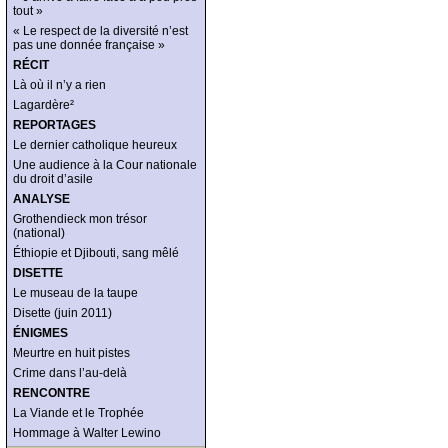
tout »
« Le respect de la diversité n’est
pas une donnée française »
RÉCIT
Là où il n’y a rien
Lagardère²
REPORTAGES
Le dernier catholique heureux
Une audience à la Cour nationale
du droit d’asile
ANALYSE
Grothendieck mon trésor
(national)
Éthiopie et Djibouti, sang mêlé
DISETTE
Le museau de la taupe
Disette (juin 2011)
ÉNIGMES
Meurtre en huit pistes
Crime dans l’au-delà
RENCONTRE
La Viande et le Trophée
Hommage à Walter Lewino