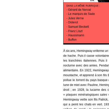
DANS LA MÊME RUBRIQUE
:
-
Gérard de Nerval
-
Le marquis de Sade
-
Jules Verne
-
Diderot
-
Samuel Beckett
-
Franz Liszt
-
Haussmann
-
Buffon
À six ans, Hemingway enferme un p
de hache. Puis il casse volontaire
les tranchées italiennes. Puis 
nocturne avec des amies. Pendant
alimentaire. En 1922, Hemingway 
moustache, et apprend à son fils B
pollue le torrent du pays basque
lune de miel avec Pauline, Hemingw
droit ; en 1928, la lucarne des 
« plaques minéralogiques sales 
Hemingway veille son fils Patrick,
qui a peint les chats en vert. 1