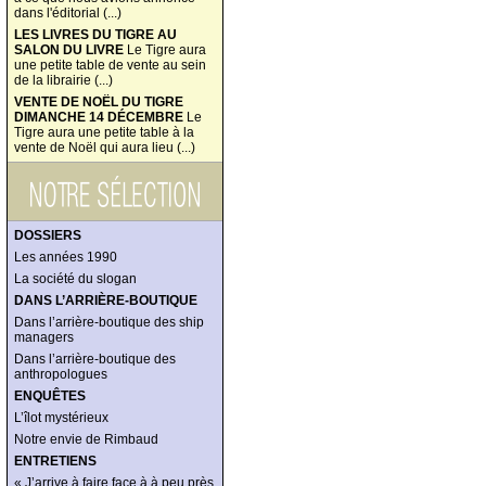
dans l'éditorial (...)
LES LIVRES DU TIGRE AU
SALON DU LIVRE
Le Tigre aura
une petite table de vente au sein
de la librairie (...)
VENTE DE NOËL DU TIGRE
DIMANCHE 14 DÉCEMBRE
Le
Tigre aura une petite table à la
vente de Noël qui aura lieu (...)
DOSSIERS
Les années 1990
La société du slogan
DANS L’ARRIÈRE-BOUTIQUE
Dans l’arrière-boutique des ship
managers
Dans l’arrière-boutique des
anthropologues
ENQUÊTES
L’îlot mystérieux
Notre envie de Rimbaud
ENTRETIENS
« J’arrive à faire face à à peu près