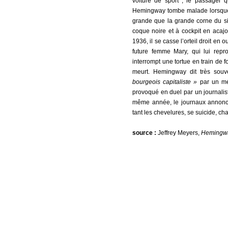
voiture de sport ; le passager 
Hemingway tombe malade lorsque 
grande que la grande corne du s
coque noire et à cockpit en acajo
1936, il se casse l’orteil droit 
future femme Mary, qui lui rep
interrompt une tortue en train de f
meurt. Hemingway dit très sou
bourgeois capitaliste »
par un méc
provoqué en duel par un journalist
même année, le journaux annonce
tant les chevelures, se suicide, c
source :
Jeffrey Meyers,
Hemingw