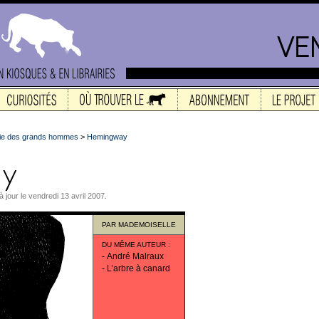
vie des grands hommes
>
Hemingway
 à jour le vendredi 13 avril 2007.
PAR
MADEMOISELLE
DU MÊME AUTEUR
:
-
André Malraux
-
L’arbre à canard