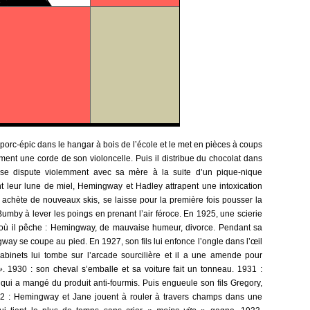
orc-épic dans le hangar à bois de l’école et le met en pièces à coups
ment une corde de son violoncelle. Puis il distribue du chocolat dans
il se dispute violemment avec sa mère à la suite d’un pique-nique
 leur lune de miel, Hemingway et Hadley attrapent une intoxication
achète de nouveaux skis, se laisse pour la première fois pousser la
umby à lever les poings en prenant l’air féroce. En 1925, une scierie
 où il pêche : Hemingway, de mauvaise humeur, divorce. Pendant sa
ay se coupe au pied. En 1927, son fils lui enfonce l’ongle dans l’œil
cabinets lui tombe sur l’arcade sourcilière et il a une amende pour
»
. 1930 : son cheval s’emballe et sa voiture fait un tonneau. 1931 :
 qui a mangé du produit anti-fourmis. Puis engueule son fils Gregory,
932 : Hemingway et Jane jouent à rouler à travers champs dans une