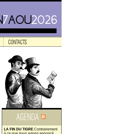
LA FIN DU TIGRE
Contrairement
à ce que nous avions annoncé