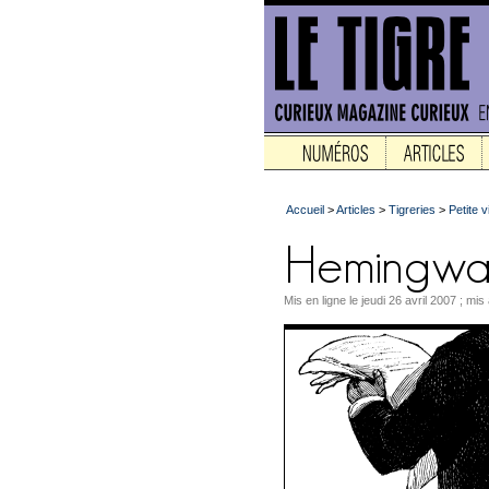
Accueil
>
Articles
>
Tigreries
>
Petite 
Mis en ligne le jeudi 26 avril 2007 ; mis