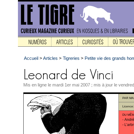
Accueil
>
Articles
>
Tigreries
>
Petite vie des grands h
Mis en ligne le mardi 1er mai 2007 ; mis à jour le vendred
PAR
MA
Licence
DU MÊM
-
André
-
L’arb