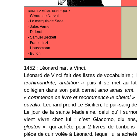
DANS LA MÊME RUBRIQUE
:
-
Gérard de Nerval
-
Le marquis de Sade
-
Jules Verne
-
Diderot
-
Samuel Beckett
-
Franz Liszt
-
Haussmann
-
Buffon
1452 : Léonard naît à Vinci.
Léonard de Vinci fait des listes de vocabulaire ;
archimandrite, ambition »
puis il se met au la
collégien dans son petit carnet
amo amas amt.
« commence ce livre et recommence le cheval »
cavallo
, Leonard prend Le Sicilien, le pur-sang 
Le jour de la sainte Madeleine, celui qu’il sur
vient vivre chez lui : c’est Giacomo, dix an
glouton »
, qui achète pour 2 livres de bonbons 
pièce de cuir volée à Léonard, lequel lui a acheté