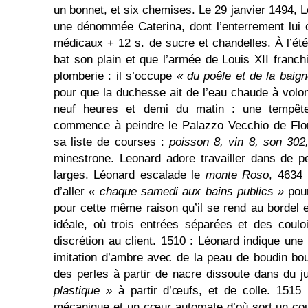
un bonnet, et six chemises. Le 29 janvier 1494, 
une dénommée Caterina, dont l’enterrement lui 
médicaux + 12 s. de sucre et chandelles. À l’été
bat son plain et que l’armée de Louis XII franch
plomberie : il s’occupe
« du poêle et de la baign
pour que la duchesse ait de l’eau chaude à volon
neuf heures et demi du matin : une tempête
commence à peindre le Palazzo Vecchio de Flor
sa liste de courses :
poisson 8, vin 8, son 302
minestrone. Leonard adore travailler dans de p
larges. Léonard escalade le
monte Roso
, 4634 
d’aller
« chaque samedi aux bains publics »
pou
pour cette même raison qu’il se rend au bordel 
idéale, où trois entrées séparées et des coulo
discrétion au client. 1510 : Léonard indique une
imitation d’ambre avec de la peau de boudin bou
des perles à partir de nacre dissoute dans du j
plastique »
à partir d’œufs, et de colle. 1515 
mécanique et un cœur automate d’où sort un cou