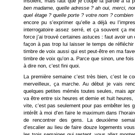
insolent, mais faut que je coupe la parole à la 
ben madame, quelle adresse ? ah oui, merci, non
quel étage ? quelle porte ? votre nom ? combien
encore pu s’exprimer qu’elle a déjà eu l’impre
interrogatoire assez serré, et ça souvent ça m
force j’ai trouvé certaines astuces : faut avoir u
façon à pas trop lui laisser le temps de réfléchir
timbre de voix aussi qui est peut-être en ma faveu
timbre de voix qu’on a. Parce que sinon, une fo
à dire non, c’est fini quoi.
La première semaine c’est très bien, c’est le co
merveilleux, ça marche. Au début je vais renco
quelques petites mémés toutes seules, mais apr
va être entre six heures et demie et huit heures, et
vite, c’est pas seulement pour pas embêter les 
intérêt à moi d’en faire le maximum dans l’horair
de rencontrer des gens. La deuxième sem
d’escalier au lieu de faire douze logements vous 
les trois semaines qui restent, vous allez monte