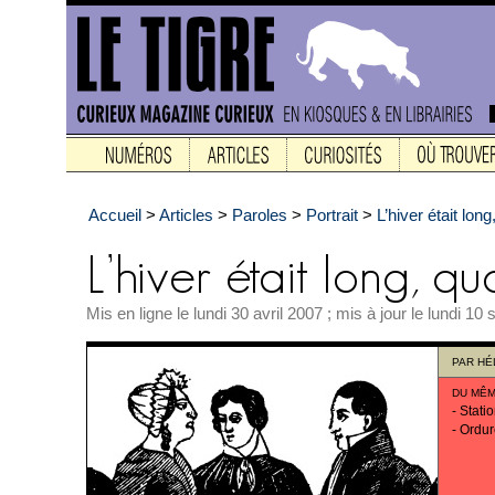
Accueil
>
Articles
>
Paroles
>
Portrait
>
L’hiver était long,
Mis en ligne le lundi 30 avril 2007 ; mis à jour le lundi 1
PAR
HÉ
DU MÊM
-
Stati
-
Ordur