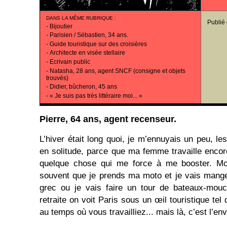
DANS LA MÊME RUBRIQUE
:
Publié
-
Bijoutier
-
Parisien / Sébastien, 34 ans.
-
Guide touristique sur des croisières
-
Architecte en visée stellaire
-
Ecrivain public
-
Natasha, 28 ans, agent SNCF (consigne et objets
trouvés)
-
Didier, bûcheron, 45 ans
-
« Je suis pas très littéraire moi... »
Pierre, 64 ans, agent recenseur.
L’hiver était long quoi, je m’ennuyais un peu, le
en solitude, parce que ma femme travaille encore
quelque chose qui me force à me booster. Moi 
souvent que je prends ma moto et je vais mange
grec ou je vais faire un tour de bateaux-mou
retraite on voit Paris sous un œil touristique tel
au temps où vous travailliez... mais là, c’est l’en