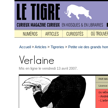
Accueil
>
Articles
>
Tigreries
>
Petite vie des grands h
Mis en ligne le vendredi 13 avril 2007.
PAR
MA
Licence
DU MÊM
-
André
-
L’arb