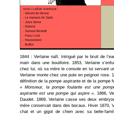
DANS LA MÊME RUBRIQUE
:
-
Gérard de Nerval
-
Le marquis de Sade
-
Jules Verne
-
Diderot
-
Samuel Beckett
-
Franz Liszt
-
Haussmann
-
Buffon
1844 : Verlaine naît. Intrigué par le bruit de l’e
main dans une bouilloire. 1853, Verlaine s’enfu
chez lui, où sa mère le console en lui servant u
Verlaine monte chez une pute en peignoir rose. 1
définition de la pompe aspirante et de la pompe fo
« Monsieur, la pompe foulante est une pompe
aspirante est une pompe qui aspire »
. 1866, V
Daudet. 1869, Verlaine casse ses deux embryon
mère conservait dans des bocaux. Hiver 1870, V
chat et un gigot de chien avec sa belle-famil