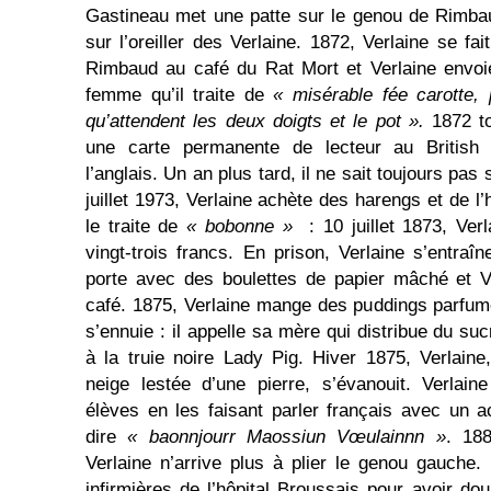
Gastineau met une patte sur le genou de Rimbau
sur l’oreiller des Verlaine. 1872, Verlaine se fai
Rimbaud au café du Rat Mort et Verlaine envoie
femme qu’il traite de
« misérable fée carotte, 
qu’attendent les deux doigts et le pot ».
1872 t
une carte permanente de lecteur au Britis
l’anglais. Un an plus tard, il ne sait toujours pas 
juillet 1973, Verlaine achète des harengs et de 
le traite de
« bobonne »
: 10 juillet 1873, Ver
vingt-trois francs. En prison, Verlaine s’entraî
porte avec des boulettes de papier mâché et Ve
café. 1875, Verlaine mange des puddings parfumé
s’ennuie : il appelle sa mère qui distribue du su
à la truie noire Lady Pig. Hiver 1875, Verlaine
neige lestée d’une pierre, s’évanouit. Verlain
élèves en les faisant parler français avec un ac
dire
« baonnjourr Maossiun Vœulainnn »
. 188
Verlaine n’arrive plus à plier le genou gauche.
infirmières de l’hôpital Broussais pour avoir doub