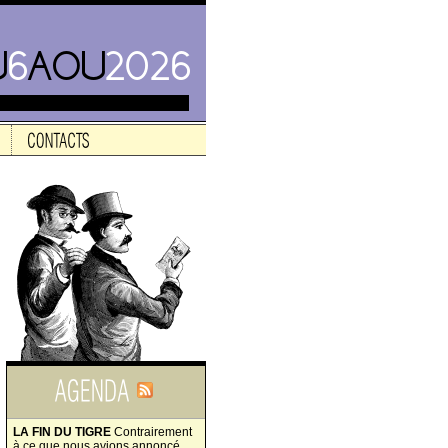
LA FIN DU TIGRE
Contrairement
à ce que nous avions annoncé