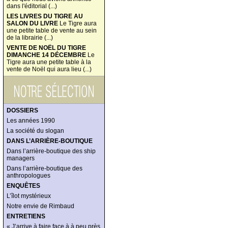
dans l'éditorial (...)
LES LIVRES DU TIGRE AU
SALON DU LIVRE
Le Tigre aura
une petite table de vente au sein
de la librairie (...)
VENTE DE NOËL DU TIGRE
DIMANCHE 14 DÉCEMBRE
Le
Tigre aura une petite table à la
vente de Noël qui aura lieu (...)
DOSSIERS
Les années 1990
La société du slogan
DANS L’ARRIÈRE-BOUTIQUE
Dans l’arrière-boutique des ship
managers
Dans l’arrière-boutique des
anthropologues
ENQUÊTES
L’îlot mystérieux
Notre envie de Rimbaud
ENTRETIENS
« J’arrive à faire face à à peu près