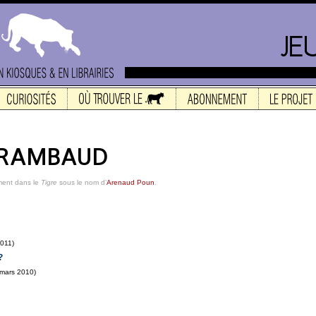
ment dans le
Tigre
sous le nom d’
Arenaud Poun
.
2011)
?
 mars 2010)