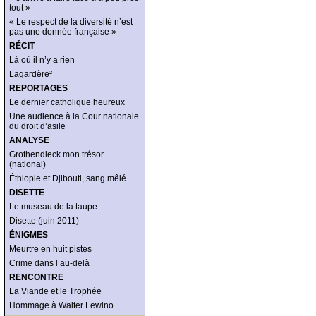
tout »
« Le respect de la diversité n’est
pas une donnée française »
RÉCIT
Là où il n’y a rien
Lagardère²
REPORTAGES
Le dernier catholique heureux
Une audience à la Cour nationale
du droit d’asile
ANALYSE
Grothendieck mon trésor
(national)
Éthiopie et Djibouti, sang mêlé
DISETTE
Le museau de la taupe
Disette (juin 2011)
ÉNIGMES
Meurtre en huit pistes
Crime dans l’au-delà
RENCONTRE
La Viande et le Trophée
Hommage à Walter Lewino