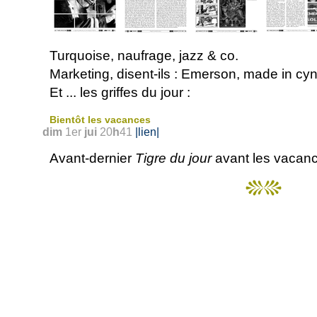
Turquoise, naufrage, jazz & co.
Marketing, disent-ils : Emerson, made in cy
Et
... les griffes du jour :
Bientôt les vacances
dim
1er
jui
20
h
41
|lien|
Avant-dernier
Tigre du jour
avant les vacanc