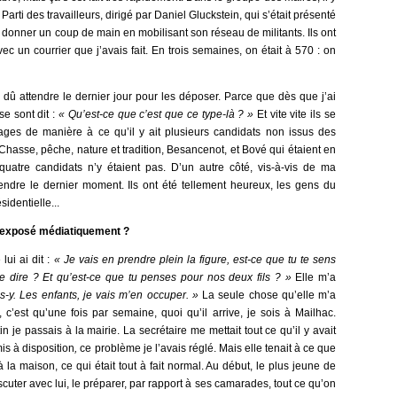
Parti des travailleurs, dirigé par Daniel Gluckstein, qui s’était présenté
donner un coup de main en mobilisant son réseau de militants. Ils ont
ec un courrier que j’avais fait. En trois semaines, on était à 570 : on
s dû attendre le dernier jour pour les déposer. Parce que dès que j’ai
 se sont dit :
« Qu’est-ce que c’est que ce type-là ? »
Et vite vite ils se
nages de manière à ce qu’il y ait plusieurs candidats non issus des
Chasse, pêche, nature et tradition, Besancenot, et Bové qui étaient en
s quatre candidats n’y étaient pas.
D’un autre côté, vis-à-vis de ma
endre le dernier moment. Ils ont été tellement heureux, les gens du
sidentielle...
e exposé médiatiquement ?
ui ai dit :
« Je vais en prendre plein la figure, est-ce que tu te sens
e dire ? Et qu’est-ce que tu penses pour nos deux fils ? »
Elle m’a
 vas-y. Les enfants, je vais m’en occuper. »
La seule chose qu’elle m’a
c’est qu’une fois par semaine, quoi qu’il arrive, je sois à Mailhac.
in je passais à la mairie. La secrétaire me mettait tout ce qu’il y avait
is à disposition
,
ce problème je l’avais réglé. Mais elle tenait à ce que
la maison, ce qui était tout à fait normal. Au début, le plus jeune de
iscuter avec lui, le préparer, par rapport à ses camarades, tout ce qu’on