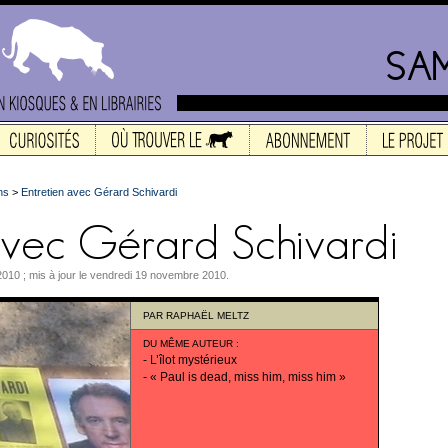
ns
>
Entretien avec Gérard Schivardi
2010 ; mis à jour le vendredi 19 novembre 2010.
PAR
RAPHAËL MELTZ
DU MÊME AUTEUR
:
-
L’îlot mystérieux
-
« Paul is dead, miss him, miss him »