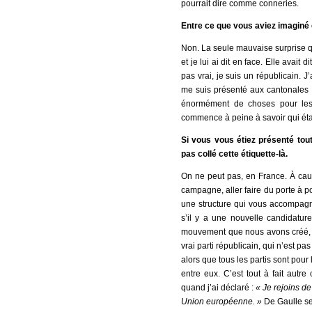
pourrait dire comme conneries.
Entre ce que vous aviez imaginé e
Non. La seule mauvaise surprise q
et je lui ai dit en face. Elle avait 
pas vrai, je suis un républicain. J
me suis présenté aux cantonales co
énormément de choses pour lesq
commence à peine à savoir qui étai
Si vous vous étiez présenté tout
pas collé cette étiquette-là.
On ne peut pas, en France. À cau
campagne, aller faire du porte à p
une structure qui vous accompagn
s’il y a une nouvelle candidatur
mouvement que nous avons créé, av
vrai parti républicain, qui n’est pas
alors que tous les partis sont pou
entre eux. C’est tout à fait autr
quand j’ai déclaré :
« Je rejoins d
Union européenne. »
De Gaulle se r