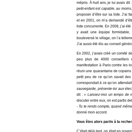
mépris. À huit ans, je lui avais dit 
petit-enfant est capable, au moins,
proposer d’être sur sa liste. J’ai
et en 2001, on m’a demandé d’être 
liste concurrente. En 2008, j’ai été r
y avait une équipe formidable, 
bouleversé le village, on l’a telle
J’ai aussi été élu au conseil génér
En 2002, j’avais créé un comité 
peu plus de 4000 conseillers 
manifestation à Paris contre les 
réuni une quarantaine de copains ma
petit peu de ce qu’on savait de
correspondait à ce qu’on attendai
sauvegarde, présente-toi aux élect
dit :
« Laissez-moi un temps de ré
discuter entre eux, on est partis d
- Tu te rends compte, quand même 
donné mon accord.
Vous êtes alors partis à la rech
C’était déjà tard, on était en nove