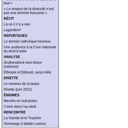
tout »
« Le respect de la diversité n’est
pas une donnée française »
RÉCIT
Là où il n’y a rien
Lagardère²
REPORTAGES
Le dernier catholique heureux
Une audience à la Cour nationale
du droit d’asile
ANALYSE
Grothendieck mon trésor
(national)
Éthiopie et Djibouti, sang mêlé
DISETTE
Le museau de la taupe
Disette (juin 2011)
ÉNIGMES
Meurtre en huit pistes
Crime dans l’au-delà
RENCONTRE
La Viande et le Trophée
Hommage à Walter Lewino