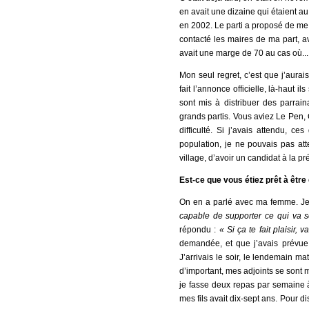
en avait une dizaine qui étaient au 
en 2002. Le parti a proposé de me 
contacté les maires de ma part, av
avait une marge de 70 au cas où...
Mon seul regret, c’est que j’aurai
fait l’annonce officielle, là-haut ils
sont mis à distribuer des parrai
grands partis. Vous aviez Le Pen, 
difficulté. Si j’avais attendu, ce
population, je ne pouvais pas att
village, d’avoir un candidat à la pré
Est-ce que vous étiez prêt à êtr
On en a parlé avec ma femme. Je l
capable de supporter ce qui va s
répondu :
« Si ça te fait plaisir,
demandée, et que j’avais prévue, 
J’arrivais le soir, le lendemain mat
d’important, mes adjoints se sont m
je fasse deux repas par semaine à 
mes fils avait dix-sept ans. Pour d