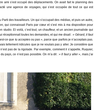
re ami s’est occupé des déplacements. On avait fait le planning des
tacté une agence de voyages, qui s’est occupée de tout ce qui est
 Parti des travailleurs. Un qui s’occupait des médias, et puis un autre,
en, qui connaissait Paris par cœur et s’est mis à ma disposition pour
 studio. Et voilà, c’est tout, un chauffeur, et un ancien journaliste qui
ui réceptionnait toutes les demandes, et qui me disait :
« Gérard, il faut
, est-ce que tu acceptes ou pas »
, parce que parfois je n’acceptais pas.
uvais tellement ridicules que je ne voulais pas y aller. Je considère que
 n’est pas de la rigolade. Par exemple, comment il s’appelle, Ruquier,
 du pays, ce n’est pas possible. On m’a dit :
« Il faut y aller »
, mais j’ai