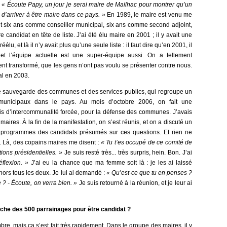
:
« Écoute Papy, un jour je serai maire de Mailhac pour montrer qu’un
 d’arriver à être maire dans ce pays. »
En 1989, le maire est venu me
 fait six ans comme conseiller municipal, six ans comme second adjoint,
candidat en tête de liste. J’ai été élu maire en 2001 ; il y avait une
éélu, et là il n’y avait plus qu’une seule liste : il faut dire qu’en 2001, il
et l’équipe actuelle est une super-équipe aussi. On a tellement
ment transformé, que les gens n’ont pas voulu se présenter contre nous.
al en 2003.
de sauvegarde des communes et des services publics, qui regroupe un
municipaux dans le pays. Au mois d’octobre 2006, on fait une
lois d’intercommunalité forcée, pour la défense des communes. J’avais
ires. À la fin de la manifestation, on s’est réunis, et on a discuté un
s programmes des candidats présumés sur ces questions. Et rien ne
t. Là, des copains maires me disent :
« Tu t’es occupé de ce comité de
ions présidentielles. »
Je suis resté très... très surpris, hein. Bon. J’ai
flexion. »
J’ai eu la chance que ma femme soit là : je les ai laissé
ehors tous les deux. Je lui ai demandé :
« Qu’est-ce que tu en penses ?
? - Écoute, on verra bien. »
Je suis retourné à la réunion, et je leur ai
erche des 500 parrainages pour être candidat ?
mbre, mais ça s’est fait très rapidement. Dans le groupe des maires, il y