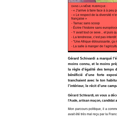
DANS LA MÊME RUBRIQUE
:
-
« J’arrive à faire face à à peu p
-
« Le respect de la diversité n
française »
-
Tarnac sans scoop
-
Écrire l’histoire sans européo
-
Y avait tout ce sexe... et puis
-
La tendresse, c’est pas interdit
-
"Une Afrique éblouissante, ça 
-
La salle à manger de l’agricult
Gérard Schivardi a marqué l’él
moins connu, et le moins prép
la règle d’égalité des temps 
bénéficié d’une forte expo
tranchaient avec le ton habit
l’intérieur, le récit d’une ca
Gérard Schivardi, on vous a déco
l’Aude, artisan maçon, candidat a
Mon parcours politique, il a comme
avait été très mal reçu par la Franc