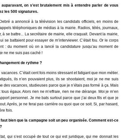
 auparavant, on s’est brutalement mis à entendre parler de vous
ez les 500 signatures.
 Debré a annoncé à la télévision les candidats officiels, en moins de
 appels téléphoniques de médias à la mairie. Radios, télés, journaux,
 à se battre... La secrétaire de mairie, elle craquait. Devant la mairie,
ui se battaient pour essayer de m’interviewer. C’était fou. Or le corps
ent : du moment où on a lancé la candidature jusqu’au moment de
 je ne me suis pas caché !
changement de rythme ?
es vacances. C’était cent fois moins stressant et fatigant que mon métier.
fatigués, ils n’en pouvaient plus, ils se shootaient, moi je ne me suis
e des vacances, studieuses parce que je n’étais pas formé à ça. Mais
st tous égaux. Alors rien ne m’effraie, rien ne me dérange. Moi je m’en
apport personnel. Je me bats surtout parce que j’ai deux fils et que je
out. Après, je ne ferai pas carrière ou quoi que ce soit. Si, par hasard,
re fois.
l faut bien que la campagne soit un peu organisée. Comment est-ce
?
tat, qui s’est occupé de tout ce qui est juridique, qui me donnait les