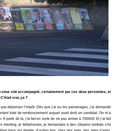
on vous voit accompagné, certainement par ces deux personnes, et
C’était vrai, ça ?
ne pas dépenser l’impôt. Dès que j’ai eu les parrainages, j’ai demandé
ontant total de remboursement auquel avait droit un candidat. On m’a
 »
À partir de là, j’ai fait en sorte de ne pas arriver à 700000. Et j’ai fait
 un meeting, je téléphonais, je demandais à des citoyens lambda s’ils
c’était dans ma famille, d’autres fois, chez des amis, des amis d’amis.