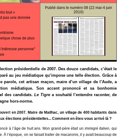
Publié dans le
numéro 08
(22 mai-4 juin
2010)
rès tout »
’est pas une donnée
centrisme
 quelque chose de plus
n’intéresse personne"
ure
ection présidentielle de 2007. Des douze candidats, c’était le
aré au jeu médiatique qu’impose une telle élection. Grâce à
de parole, cet artisan maçon, maire d’un village de l’Aude, a
sition médiatique. Son accent prononcé et sa bonhomie
uel des candidats.
Le Tigre
a souhaité l’entendre raconter, de
mpagne hors-norme.
uvert en 2007. Maire de Mailhac, un village de 400 habitants dans
ux élections présidentielles... Comment en êtes-vous arrivé là ?
ncé à l’âge de huit ans. Mon grand-père était un immigré italien, qui
e. À l’époque, on se faisait traiter de macaronis, il y avait beaucoup de