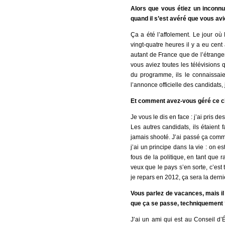
Alors que vous étiez un inconnu
quand il s’est avéré que vous avi
Ça a été l’affolement. Le jour où
vingt-quatre heures il y a eu cent
autant de France que de l’étranger,
vous aviez toutes les télévisions q
du programme, ils le connaissai
l’annonce officielle des candidats,
Et comment avez-vous géré ce 
Je vous le dis en face : j’ai pris d
Les autres candidats, ils étaient 
jamais shooté. J’ai passé ça comm
j’ai un principe dans la vie : on e
fous de la politique, en tant que r
veux que le pays s’en sorte, c’est t
je repars en 2012, ça sera la derniè
Vous parlez de vacances, mais i
que ça se passe, techniquement 
J’ai un ami qui est au Conseil d’É