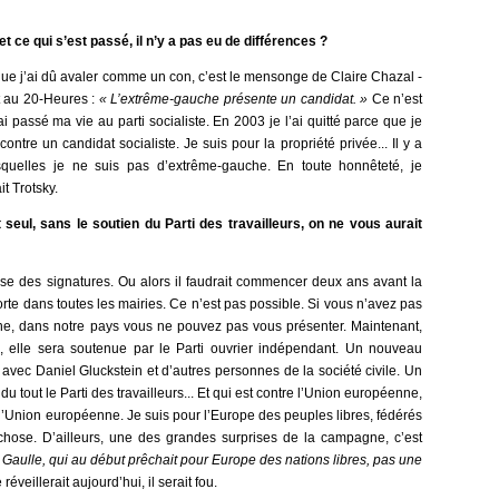
t ce qui s’est passé, il n’y a pas eu de différences ?
ue j’ai dû avaler comme un con, c’est le mensonge de Claire Chazal -
dit au 20-Heures :
« L’extrême-gauche présente un candidat. »
Ce n’est
’ai passé ma vie au parti socialiste. En 2003 je l’ai quitté parce que je
ntre un candidat socialiste. Je suis pour la propriété privée... Il y a
uelles je ne suis pas d’extrême-gauche. En toute honnêteté, je
t Trotsky.
 seul, sans le soutien du Parti des travailleurs, on ne vous aurait
se des signatures. Ou alors il faudrait commencer deux ans avant la
orte dans toutes les mairies. Ce n’est pas possible. Si vous n’avez pas
e, dans notre pays vous ne pouvez pas vous présenter. Maintenant,
e, elle sera soutenue par le Parti ouvrier indépendant. Un nouveau
ec Daniel Gluckstein et d’autres personnes de la société civile. Un
 du tout le Parti des travailleurs... Et qui est contre l’Union européenne,
r l’Union européenne. Je suis pour l’Europe des peuples libres, fédérés
e chose. D’ailleurs, une des grandes surprises de la campagne, c’est
e Gaulle, qui au début prêchait pour Europe des nations libres, pas une
éveillerait aujourd’hui, il serait fou.