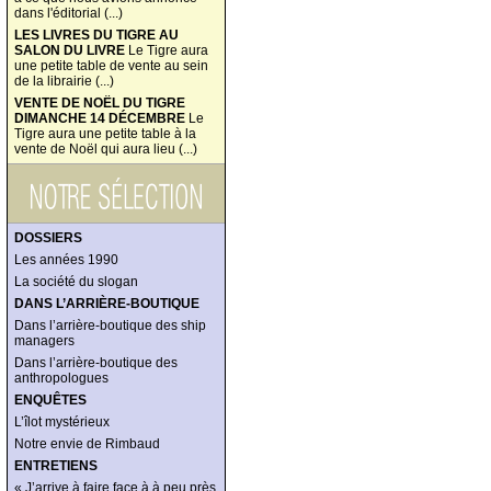
dans l'éditorial (...)
LES LIVRES DU TIGRE AU
SALON DU LIVRE
Le Tigre aura
une petite table de vente au sein
de la librairie (...)
VENTE DE NOËL DU TIGRE
DIMANCHE 14 DÉCEMBRE
Le
Tigre aura une petite table à la
vente de Noël qui aura lieu (...)
DOSSIERS
Les années 1990
La société du slogan
DANS L’ARRIÈRE-BOUTIQUE
Dans l’arrière-boutique des ship
managers
Dans l’arrière-boutique des
anthropologues
ENQUÊTES
L’îlot mystérieux
Notre envie de Rimbaud
ENTRETIENS
« J’arrive à faire face à à peu près