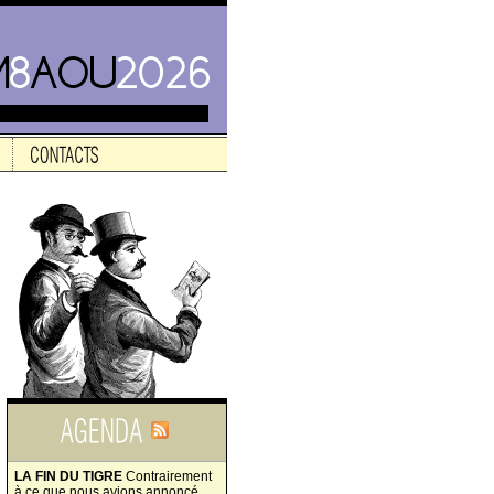
LA FIN DU TIGRE
Contrairement
à ce que nous avions annoncé