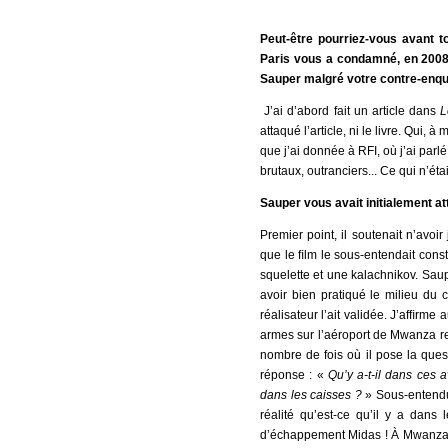
Peut-être pourriez-vous avant 
Paris vous a condamné, en 2008, 
Sauper malgré votre contre-enqu
J’ai d’abord fait un article dans
L
attaqué l’article, ni le livre. Qui,
que j’ai donnée à RFI, où j’ai par
brutaux, outranciers... Ce qui n’éta
Sauper vous avait initialement a
Premier point, il soutenait n’avoi
que le ﬁlm le sous-entendait const
squelette et une kalachnikov. Saupe
avoir bien pratiqué le milieu du
réalisateur l’ait validée. J’afﬁrm
armes sur l’aéroport de Mwanza re
nombre de fois où il pose la quest
réponse : «
Qu’y a-t-il dans ces 
dans les caisses ?
» Sous-entendu
réalité qu’est-ce qu’il y a dans 
d’échappement Midas ! À Mwanza, 