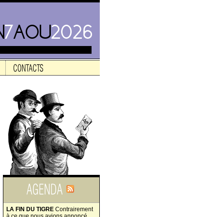
LA FIN DU TIGRE
Contrairement
à ce que nous avions annoncé