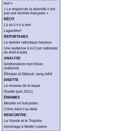
tout »
« Le respect de la diversité n’est
pas une donnée française »
RÉCIT
Là où il n’y a rien
Lagardère²
REPORTAGES
Le dernier catholique heureux
Une audience à la Cour nationale
du droit d’asile
ANALYSE
Grothendieck mon trésor
(national)
Éthiopie et Djibouti, sang mêlé
DISETTE
Le museau de la taupe
Disette (juin 2011)
ÉNIGMES
Meurtre en huit pistes
Crime dans l’au-delà
RENCONTRE
La Viande et le Trophée
Hommage à Walter Lewino