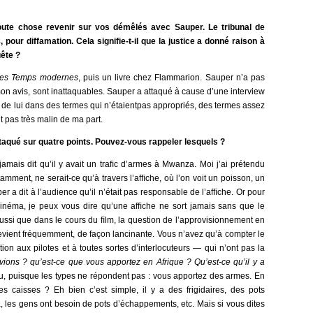
toute chose revenir sur vos démêlés avec Sauper. Le tribunal de
pour diffamation. Cela signiﬁe-t-il que la justice a donné raison à
ête ?
es Temps modernes
, puis un livre chez Flammarion. Sauper n’a pas
 à mon avis, sont inattaquables. Sauper a attaqué à cause d’une interview
lé de lui dans des termes qui n’étaientpas appropriés, des termes assez
it pas très malin de ma part.
ttaqué sur quatre points. Pouvez-vous rappeler lesquels ?
r jamais dit qu’il y avait un traﬁc d’armes à Mwanza. Moi j’ai prétendu
amment, ne serait-ce qu’à travers l’afﬁche, où l’on voit un poisson, un
r a dit à l’audience qu’il n’était pas responsable de l’afﬁche. Or pour
 cinéma, je peux vous dire qu’une afﬁche ne sort jamais sans que le
e aussi que dans le cours du ﬁlm, la question de l’approvisionnement en
vient fréquemment, de façon lancinante. Vous n’avez qu’à compter le
ion aux pilotes et à toutes sortes d’interlocuteurs — qui n’ont pas la
avions ? qu’est-ce que vous apportez en Afrique ? Qu’est-ce qu’il y a
, puisque les types ne répondent pas : vous apportez des armes. En
les caisses ? Eh bien c’est simple, il y a des frigidaires, des pots
les gens ont besoin de pots d’échappements, etc. Mais si vous dites