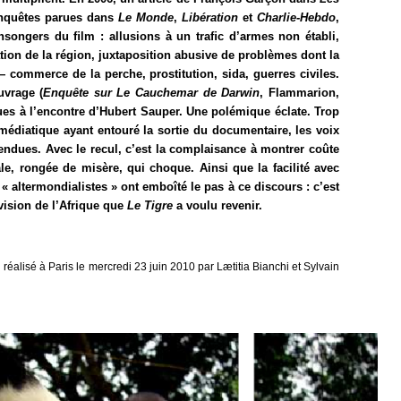
enquêtes parues dans
Le Monde
,
Libération
et
Charlie-Hebdo
,
ensongers du ﬁlm : allusions à un traﬁc d’armes non établi,
ation de la région, juxtaposition abusive de problèmes dont la
— commerce de la perche, prostitution, sida, guerres civiles.
uvrage (
Enquête sur Le Cauchemar de Darwin
, Flammarion,
ques à l’encontre d’Hubert Sauper. Une polémique éclate. Trop
 médiatique ayant entouré la sortie du documentaire, les voix
endues. Avec le recul, c’est la complaisance à montrer coûte
le, rongée de misère, qui choque. Ainsi que la facilité avec
s « altermondialistes » ont emboîté le pas à ce discours : c’est
 vision de l’Afrique que
Le Tigre
a voulu revenir.
réalisé à Paris le mercredi 23 juin 2010 par Lætitia Bianchi et Sylvain