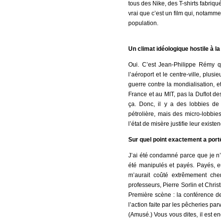
tous des Nike, des T-shirts fabriqu
vrai que c’est un ﬁlm qui, notamme
population.
Un climat idéologique hostile à la
Oui. C’est Jean-Philippe Rémy q
l’aéroport et le centre-ville, plu
guerre contre la mondialisation, et
France et au MIT, pas la Duﬂot des
ça. Donc, il y a des lobbies de
pétrolière, mais des micro-lobbie
l’état de misère justiﬁe leur existen
Sur quel point exactement a por
J’ai été condamné parce que je n’
été manipulés et payés. Payés, eu
m’aurait coûté extrêmement cher
professeurs, Pierre Sorlin et Chri
Première scène : la conférence 
l’action faite par les pêcheries pa
(Amusé.) Vous vous dites, il est enc