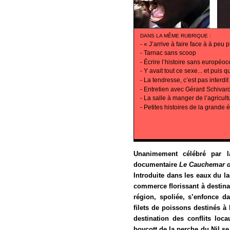
DANS LA MÊME RUBRIQUE
:
-
« J’arrive à faire face à à peu p
-
Tarnac sans scoop
-
Écrire l’histoire sans européo
-
Y avait tout ce sexe... et puis
-
La tendresse, c’est pas interdit
-
Entretien avec Gérard Schivard
-
La salle à manger de l’agricult
-
Petites histoires de la grande
Unanimement célébré par l
documentaire
Le Cauchemar d
Introduite dans les eaux du la
commerce ﬂorissant à destina
région, spoliée, s’enfonce da
ﬁlets de poissons destinés à
destination des conﬂits locau
boycott de la perche du Nil se