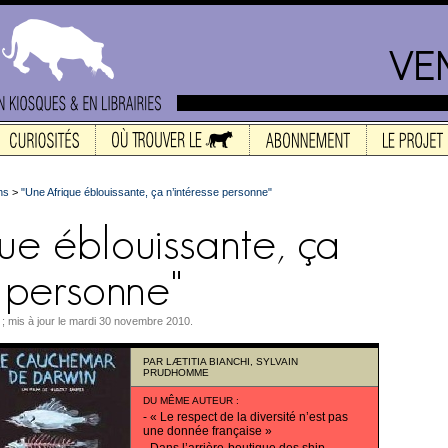
ns
>
"Une Afrique éblouissante, ça n’intéresse personne"
 ; mis à jour le mardi 30 novembre 2010.
PAR
LÆTITIA BIANCHI
,
SYLVAIN
PRUDHOMME
DU MÊME AUTEUR
:
-
« Le respect de la diversité n’est pas
une donnée française »