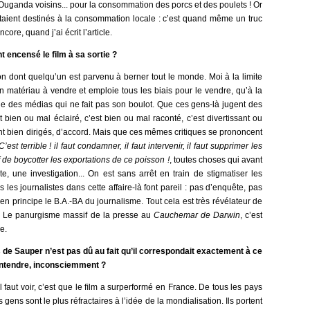
’Ouganda voisins... pour la consommation des porcs et des poulets ! Or
taient destinés à la consommation locale : c’est quand même un truc
ncore, quand j’ai écrit l’article.
t encensé le ﬁlm à sa sortie ?
çon dont quelqu’un est parvenu à berner tout le monde. Moi à la limite
n matériau à vendre et emploie tous les biais pour le vendre, qu’à la
nde des médias qui ne fait pas son boulot. Que ces gens-là jugent des
 bien ou mal éclairé, c’est bien ou mal raconté, c’est divertissant ou
ont bien dirigés, d’accord. Mais que ces mêmes critiques se prononcent
C’est terrible ! il faut condamner, il faut intervenir, il faut supprimer les
f de boycotter les exportations de ce poisson !
, toutes choses qui avant
e, une investigation... On est sans arrêt en train de stigmatiser les
 les journalistes dans cette affaire-là font pareil : pas d’enquête, pas
 en principe le B.A.-BA du journalisme. Tout cela est très révélateur de
se. Le panurgisme massif de la presse au
Cauchemar de Darwin
, c’est
e.
 de Sauper n’est pas dû au fait qu’il correspondait exactement à ce
’entendre, inconsciemment ?
il faut voir, c’est que le ﬁlm a surperformé en France. De tous les pays
gens sont le plus réfractaires à l’idée de la mondialisation. Ils portent