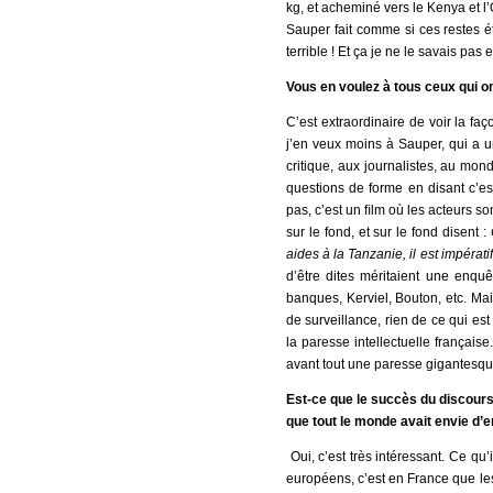
kg, et acheminé vers le Kenya et l
Sauper fait comme si ces restes é
terrible ! Et ça je ne le savais pas e
Vous en voulez à tous ceux qui on
C’est extraordinaire de voir la fa
j’en veux moins à Sauper, qui a u
critique, aux journalistes, au mo
questions de forme en disant c’est
pas, c’est un ﬁlm où les acteurs s
sur le fond, et sur le fond disent :
aides à la Tanzanie, il est impérati
d’être dites méritaient une enquêt
banques, Kerviel, Bouton, etc. Mais
de surveillance, rien de ce qui est
la paresse intellectuelle françai
avant tout une paresse gigantesqu
Est-ce que le succès du discours
que tout le monde avait envie d
Oui, c’est très intéressant. Ce qu’
européens, c’est en France que les 