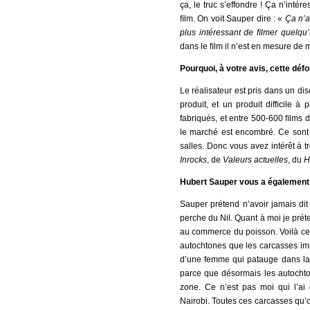
ça, le truc s’effondre ! Ça n’intér
ﬁlm. On voit Sauper dire : «
Ça n’a
plus intéressant de ﬁlmer quelqu’
dans le ﬁlm il n’est en mesure de m
Pourquoi, à votre avis, cette déf
Le réalisateur est pris dans un di
produit, et un produit difﬁcile à
fabriqués, et entre 500-600 ﬁlms di
le marché est encombré. Ce sont 
salles. Donc vous avez intérêt à 
Inrocks
, de
Valeurs actuelles
, du
H
Hubert Sauper vous a également at
Sauper prétend n’avoir jamais dit
perche du Nil. Quant à moi je préte
au commerce du poisson. Voilà ce q
autochtones que les carcasses imm
d’une femme qui patauge dans la v
parce que désormais les autochto
zone. Ce n’est pas moi qui l’ai
Nairobi. Toutes ces carcasses qu’