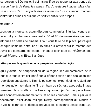
esse personne ! Du reste, il est instructif de se repporter aux bonus du
 aucun intérêt de ﬁlmer les armes. J’ai du reste les images. Mais c’est
un qui vous dit : “J’apporte des kalachnikov.”
» Or à aucun moment
ontrer des armes ni qui que ce soit tenant de tels propos.
ormation ?
scours qui à mon sens est un discours commercial. Il lui faut vendre un
 placer : il y a chaque année entre 60 et 65 documentaires qui sont
stribués en salles de cinéma. Il faut vous faire de la place, parce que
chaque semaine entre 12 et 15 ﬁlms qui arrivent sur le marché des
trouver les bons arguments pour choquer le critique de
Télérama
, des
erald Tribune
, etc. Et ça, il a réussi.
taqué sur la question de la paupérisation de la région...
 qu’il y avait une paupérisation de la région liée au commerce de la
nds que tout le ﬁlm est fondé sur la dénonciation d’une spoliation liée
ue dit en substance le ﬁlm : le poisson est exporté, et ne restent aux
ondes qu’on voit dans le ﬁlm, en train de sécher... avec cette image
ermine. Je suis allé sur le lieu en question, je n’ai pas pu le ﬁlmer
nes sont extrêmement méﬁants, et on les comprend... mais j’ai vu la
 découverte, c’est Jean-Philippe Rémy, correspondant du
Monde
à
on voit à l’écran sont séchées, broyées, placées dans des sacs de 100