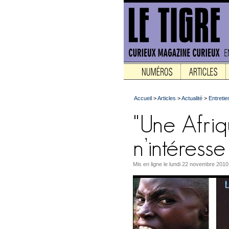
Accueil
>
Articles
>
Actualité
>
Entretie
Mis en ligne le lundi 22 novembre 2010