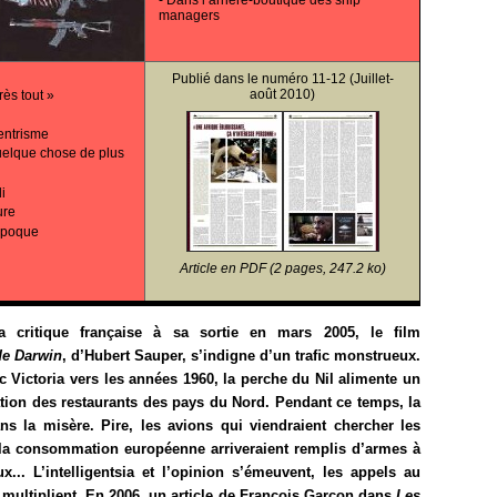
-
Dans l’arrière-boutique des ship
managers
Publié dans le
numéro 11-12
(Juillet-
août 2010)
rès tout »
centrisme
 quelque chose de plus
i
ure
 époque
Article en PDF (2 pages, 247.2 ko)
a critique française à sa sortie en mars 2005, le ﬁlm
e Darwin
, d’Hubert Sauper, s’indigne d’un traﬁc monstrueux.
c Victoria vers les années 1960, la perche du Nil alimente un
tion des restaurants des pays du Nord. Pendant ce temps, la
ns la misère. Pire, les avions qui viendraient chercher les
 la consommation européenne arriveraient remplis d’armes à
x... L’intelligentsia et l’opinion s’émeuvent, les appels au
 multiplient. En 2006, un article de François Garçon dans
Les