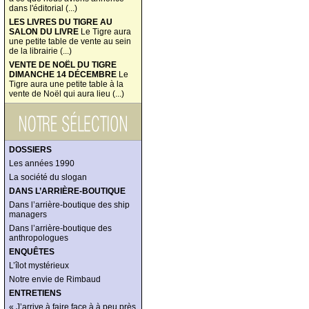
dans l'éditorial (...)
LES LIVRES DU TIGRE AU
SALON DU LIVRE
Le Tigre aura
une petite table de vente au sein
de la librairie (...)
VENTE DE NOËL DU TIGRE
DIMANCHE 14 DÉCEMBRE
Le
Tigre aura une petite table à la
vente de Noël qui aura lieu (...)
DOSSIERS
Les années 1990
La société du slogan
DANS L’ARRIÈRE-BOUTIQUE
Dans l’arrière-boutique des ship
managers
Dans l’arrière-boutique des
anthropologues
ENQUÊTES
L’îlot mystérieux
Notre envie de Rimbaud
ENTRETIENS
« J’arrive à faire face à à peu près