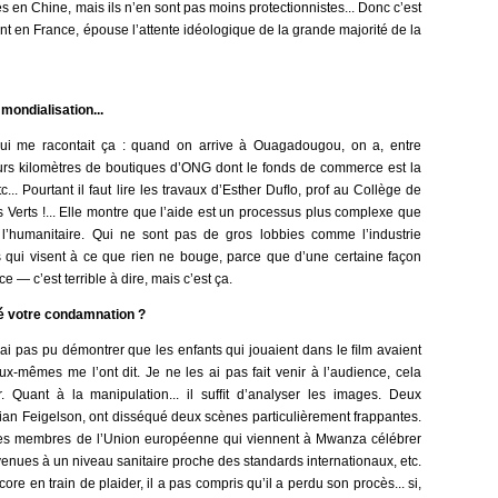
és en Chine, mais ils n’en sont pas moins protectionnistes... Donc c’est
nt en France, épouse l’attente idéologique de la grande majorité de la
 mondialisation...
ui me racontait ça : quand on arrive à Ouagadougou, on a, entre
sieurs kilomètres de boutiques d’ONG dont le fonds de commerce est la
c... Pourtant il faut lire les travaux d’Esther Duﬂo, prof au Collège de
 Verts !... Elle montre que l’aide est un processus plus complexe que
 l’humanitaire. Qui ne sont pas de gros lobbies comme l’industrie
s qui visent à ce que rien ne bouge, parce que d’une certaine façon
ce — c’est terrible à dire, mais c’est ça.
té votre condamnation ?
ai pas pu démontrer que les enfants qui jouaient dans le ﬁlm avaient
x-mêmes me l’ont dit. Je ne les ai pas fait venir à l’audience, cela
. Quant à la manipulation... il sufﬁt d’analyser les images. Deux
stian Feigelson, ont disséqué deux scènes particulièrement frappantes.
des membres de l’Union européenne qui viennent à Mwanza célébrer
rvenues à un niveau sanitaire proche des standards internationaux, etc.
ore en train de plaider, il a pas compris qu’il a perdu son procès... si,