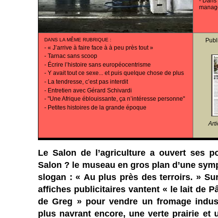
-
Dans 
manag
DANS LA MÊME RUBRIQUE
:
Publ
-
« J’arrive à faire face à à peu près tout »
-
Tarnac sans scoop
-
Écrire l’histoire sans européocentrisme
-
Y avait tout ce sexe... et puis quelque chose de plus
-
La tendresse, c’est pas interdit
-
Entretien avec Gérard Schivardi
-
"Une Afrique éblouissante, ça n’intéresse personne"
-
Petites histoires de la grande époque
Art
Le Salon de l’agriculture a ouvert ses po
Salon ? le museau en gros plan d’une symp
slogan : « Au plus près des terroirs. » Su
affiches publicitaires vantent « le lait de P
de Greg » pour vendre un fromage indust
plus navrant encore, une verte prairie et 