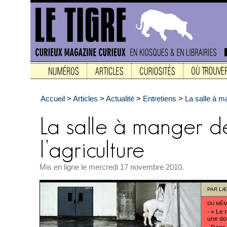
Accueil
>
Articles
>
Actualité
>
Entretiens
>
La salle à ma
Mis en ligne le mercredi 17 novembre 2010.
PAR
LÆ
DU MÊM
-
« Le r
une do