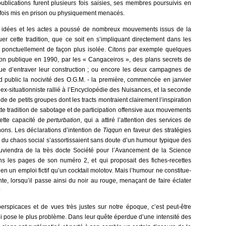
publications furent plusieurs fois saisies, ses membres poursuivis en
parfois mis en prison ou physiquement menacés.
s idées et les actes a poussé de nombreux mouvements issus de la
uer cette tradition, que ce soit en s’impliquant directement dans les
nt ponctuellement de façon plus isolée. Citons par exemple quelques
tion publique en 1990, par les « Cangaceiros », des plans secrets de
vue d’entraver leur construction ; ou encore les deux campagnes de
d public la nocivité des O.G.M. - la première, commencée en janvier
 ex-situationniste rallié à l’Encyclopédie des Nuisances, et la seconde
de de petits groupes dont les tracts montraient clairement l’inspiration
ette tradition de sabotage et de participation offensive aux mouvements
cette capacité de
perturbation
, qui a attiré l’attention des services de
ons. Les déclarations d’intention de
Tiqqun
en faveur des stratégies
on du chaos social s’assortissaient sans doute d’un humour typique des
souviendra de la très docte Société pour l’Avancement de la Science
s les pages de son numéro 2, et qui proposait des fiches-recettes
ien un emploi fictif qu’un cocktail molotov. Mais l’humour ne constitue-
te, lorsqu’il passe ainsi du noir au rouge, menaçant de faire éclater
?
rspicaces et de vues très justes sur notre époque, c’est peut-être
i pose le plus problème. Dans leur quête éperdue d’une intensité des