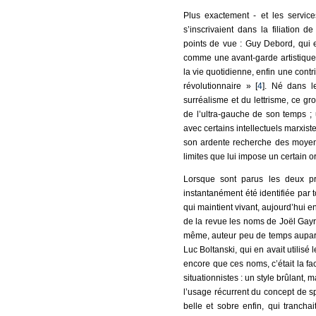
Plus exactement - et les servic
s’inscrivaient dans la filiation d
points de vue : Guy Debord, qui e
comme une avant-garde artistique,
la vie quotidienne, enfin une contr
révolutionnaire » [
4
]. Né dans l
surréalisme et du lettrisme, ce gr
de l’ultra-gauche de son temps ; u
avec certains intellectuels marxist
son ardente recherche des moyen
limites que lui impose un certain 
Lorsque sont parus les deux 
instantanément été identifiée par
qui maintient vivant, aujourd’hui en
de la revue les noms de Joël Gayra
même, auteur peu de temps auparava
Luc Boltanski, qui en avait utili
encore que ces noms, c’était la f
situationnistes : un style brûlant, 
l’usage récurrent du concept de sp
belle et sobre enfin, qui tranch