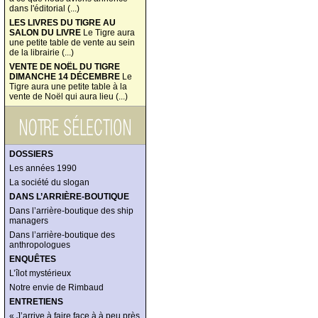
dans l'éditorial (...)
LES LIVRES DU TIGRE AU
SALON DU LIVRE
Le Tigre aura
une petite table de vente au sein
de la librairie (...)
VENTE DE NOËL DU TIGRE
DIMANCHE 14 DÉCEMBRE
Le
Tigre aura une petite table à la
vente de Noël qui aura lieu (...)
DOSSIERS
Les années 1990
La société du slogan
DANS L’ARRIÈRE-BOUTIQUE
Dans l’arrière-boutique des ship
managers
Dans l’arrière-boutique des
anthropologues
ENQUÊTES
L’îlot mystérieux
Notre envie de Rimbaud
ENTRETIENS
« J’arrive à faire face à à peu près