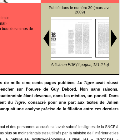
Publié dans le
numéro 30
(mars-avril
2009)
 him »
nal)
u bout des mines de
Article en PDF (4 pages, 121.2 ko)
s de mille cinq cents pages publiées,
Le Tigre
avait réussi
 pencher sur l’œuvre de Guy Debord. Non sans raisons,
uationniste étant devenue, dans les médias, un poncif. Dans
dent du
Tigre
, consacré pour une part aux textes de Julien
anquait une analyse précise de la filiation entre ces derniers
.
upat et des personnes accusées d’avoir saboté les lignes de la SNCF à
plus ou moins fantaisistes utilisés par la ministre de l’Intérieur et les
e la nébuleuse politico-idéologique auquel les « terroristes »