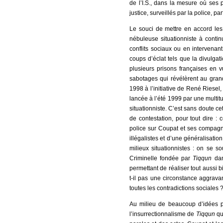
de l’I.S., dans la mesure où ses 
justice, surveillés par la police, 
Le souci de mettre en accord le
nébuleuse situationniste à contin
conflits sociaux ou en intervena
coups d’éclat tels que la divulga
plusieurs prisons françaises en 
sabotages qui révélèrent au gran
1998 à l’initiative de René Riesel,
lancée à l’été 1999 par une multitu
situationniste. C’est sans doute c
de contestation, pour tout dire : 
police sur Coupat et ses compagn
illégalistes et d’une généralisati
milieux situationnistes : on se 
Criminelle fondée par
Tiqqun
dan
permettant de réaliser tout aussi b
t-il pas une circonstance aggravan
toutes les contradictions sociales 
Au milieu de beaucoup d’idées pe
l’insurrectionnalisme de
Tiqqun
qu