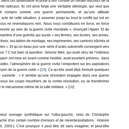
s siens ont systématisé et porté à son comble un certain discours de la
ts radicaux. Ils ont ainsi forgé une véritable
idéologie
, qui veut que
oit compris comme une guerre permanente, et qu’une attitude
 acte de cette situation, à assumer jusqu’au bout le conflit qui est en
nous ne revendiquons rien. Nous nous constituons en force, en force
onome
au sein de la guerre civile mondiale », énonçait l’
Appel
. Et de
manière d’une guérilla qui aurait « ses fermes, ses écoles, ses armes,
tives, ses tables de montage, ses imprimeries, ses camions bâchés et
les ». Et qu’un beau jour une série d’actes subversifs convergent vers
i ? C’est bien la question. Simone Weil, qui avait vécu de l’intérieur
iqqun
ont mise en avant comme modèle, avait pourtant prévenu : dans
tés, l’atmosphère de la guerre civile l’emportent sur les aspirations
en de la guerre civile » [
15
]. Ce qu’elle avait déjà formulé quelques
 suivante : « Il semble qu’une révolution engagée dans une guerre
 sous les coups meurtriers de la contre-révolution, ou se transformer
 le mécanisme même de la lutte militaire. » [
16
]
seul ouvrage synthétique sur l'ultra-gauche, celui de Christophe
ché d'un certain nombre d'erreurs et de mésinterprétations :
Histoire
l, 2003.]. C'est pourquoi il peut être dit sans exagérer, et peut-être