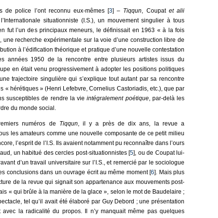
es de police l’ont reconnu eux-mêmes [
3
] –
Tiqqun
, Coupat
et alii
e l’Internationale situationniste (I.S.), un mouvement singulier à tous
n fut l’un des principaux meneurs, le définissait en 1963 « à la fois
 une recherche expérimentale sur la voie d’une construction libre de
ibution à l’édification théorique et pratique d’une nouvelle contestation
es années 1950 de la rencontre entre plusieurs artistes issus du
oupe en était venu progressivement à adopter les positions politiques
ne trajectoire singulière qui s’explique tout autant par sa rencontre
es « hérétiques » (Henri Lefebvre, Cornelius Castoriadis, etc.), que par
s susceptibles de rendre la vie
intégralement poétique
, par-delà les
ordre du monde social.
premiers numéros de
Tiqqun
, il y a près de dix ans, la revue a
 tous les amateurs comme une nouvelle composante de ce petit milieu
core, l’esprit de l’I.S. Ils avaient notamment pu reconnaître dans l’ours
ud, un habitué des cercles post-situationnistes [
5
], ou de Coupat lui-
nt d’un travail universitaire sur l’I.S., et remercié par le sociologue
sé les conclusions dans un ouvrage écrit au même moment [
6
]. Mais plus
acture de la revue qui signait son appartenance aux mouvements post-
mais « qui brûle à la manière de la glace », selon le mot de Baudelaire ;
ectacle, tel qu’il avait été élaboré par Guy Debord ; une présentation
ait avec la radicalité du propos. Il n’y manquait même pas quelques