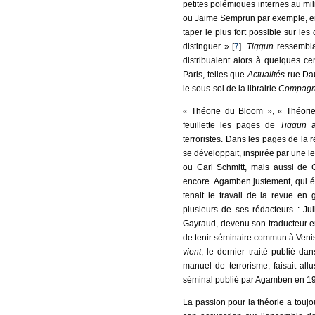
petites polémiques internes au mil
ou Jaime Semprun par exemple, en p
taper le plus fort possible sur les
distinguer » [
7
].
Tiqqun
ressemblai
distribuaient alors à quelques cen
Paris, telles que
Actualités
rue Dau
le sous-sol de la librairie
Compagn
« Théorie du Bloom », « Théorie 
feuillette les pages de
Tiqqun
au
terroristes. Dans les pages de la 
se développait, inspirée par une l
ou Carl Schmitt, mais aussi de G
encore. Agamben justement, qui é
tenait le travail de la revue en 
plusieurs de ses rédacteurs : Jul
Gayraud, devenu son traducteur en
de tenir séminaire commun à Venis
vient
, le dernier traité publié da
manuel de terrorisme, faisait all
séminal publié par Agamben en 1
La passion pour la théorie a toujou