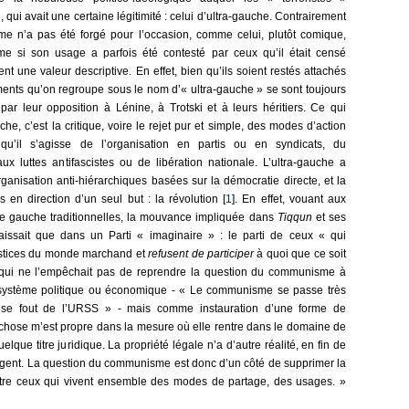
, qui avait une certaine légitimité : celui d’ultra-gauche. Contrairement
rme n’a pas été forgé pour l’occasion, comme celui, plutôt comique,
 si son usage a parfois été contesté par ceux qu’il était censé
nt une valeur descriptive. En effet, bien qu’ils soient restés attachés
ents qu’on regroupe sous le nom d’« ultra-gauche » se sont toujours
r leur opposition à Lénine, à Trotski et à leurs héritiers. Ce qui
che, c’est la critique, voire le rejet pur et simple, des modes d’action
u’il s’agisse de l’organisation en partis ou en syndicats, du
x luttes antifascistes ou de libération nationale. L’ultra-gauche a
rganisation anti-hiérarchiques basées sur la démocratie directe, et la
 en direction d’un seul but : la révolution [
1
]. En effet, vouant aux
e gauche traditionnelles, la mouvance impliquée dans
Tiqqun
et ses
aissait que dans un Parti « imaginaire » : le parti de ceux « qui
erstices du monde marchand et
refusent de participer
à quoi que ce soit
 qui ne l’empêchait pas de reprendre la question du communisme à
système politique ou économique - « Le communisme se passe très
e fout de l’URSS » - mais comme instauration d’une forme de
hose m’est propre dans la mesure où elle rentre dans le domaine de
que titre juridique. La propriété légale n’a d’autre réalité, en fin de
tègent. La question du communisme est donc d’un côté de supprimer la
 entre ceux qui vivent ensemble des modes de partage, des usages. »