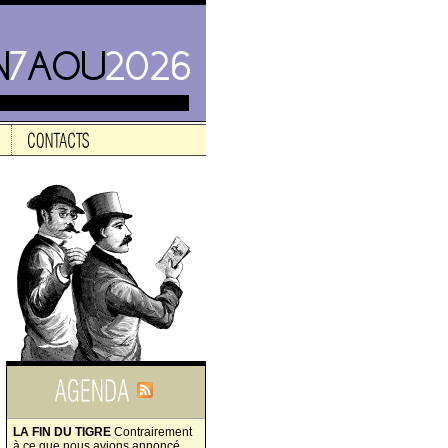
LA FIN DU TIGRE
Contrairement
à ce que nous avions annoncé