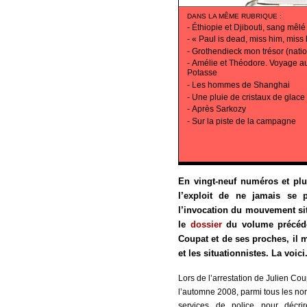
DANS LA MÊME RUBRIQUE
:
-
Éthiopie et Djibouti, sang mêlé
-
« Paul is dead, miss him, miss
-
Grothendieck mon trésor (natio
-
Amélie et Théodore. Voyage a
Potasse
-
Les hommes de Shanghai
-
Une pluie de cristaux de glace
-
Après Sarkozy
-
Sur la piste de la campagne
En vingt-neuf numéros et plu
l’exploit de ne jamais se
l’invocation du mouvement sit
le
dossier
du volume précé
Coupat et de ses proches, il m
et les situationnistes. La voici
Lors de l’arrestation de Julien Co
l’automne 2008, parmi tous les noms 
services de police pour décrir