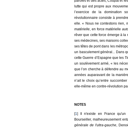
paroles et des actes, Coupat et le
lutte qui est propre aux mouvemen
l’exercice de la domination s
révolutionnaire consiste à prendre
elle. « Nous ne contestons rien, 
matérielle
, en force matérielle
aut
rêver que cette force émerge à la 
ses médecines, ses maisons collec
ses têtes de pont dans les métropo
un basculement général... Dans quo
cette Guerre d’Espagne que les
T
un soulèvement armé, « les nécessi
que l’on cherche à défendre au moy
années auparavant de la manière
n’ait le choix qu’entre succomber
elle-même en contre-révolution par
NOTES
[
1
] Il n'existe en France qu'un 
Bourseiller, malheureusement enta
générale de l'ultra-gauche
, Denoë