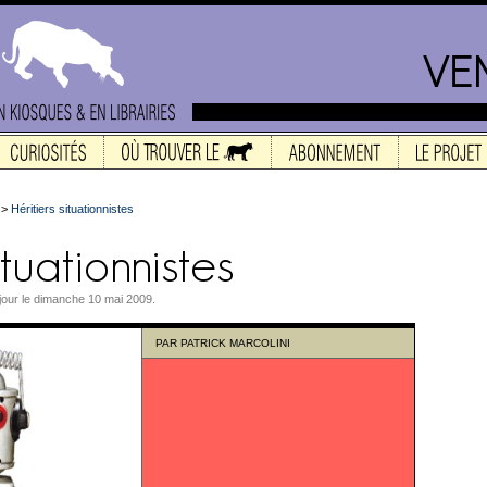
>
Héritiers situationnistes
à jour le dimanche 10 mai 2009.
PAR
PATRICK MARCOLINI