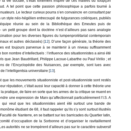
la vie sociale, s’était fortement inspiré de ces maîtres du soupçon
eud. A tel point que cette passion philosophique a parfois tourné à
tinuateurs. Le lecteur curieux pourra s’en convaincre en consultant par
un style néo-hégélien entrecoupé de fulgurances colériques, publiés
’équipe réunie au sein de la Bibliothèque des Emeutes puis de
 – un petit groupe dont la doctrine n’est d’ailleurs pas sans analogie
scination pour les diverses figures du lumpenprolétariat contemporain
naux et autres déclassés) [
12
]. D’une façon générale, la théorie des
ones est toujours parvenue à se maintenir à un niveau suffisamment
e bon nombre d’intellectuels : l’influence des situationnistes a ainsi été
s que Jean Baudrillard, Philippe Lacoue-Labarthe ou Paul Virilio ; et
ions de l’Encyclopédie des Nuisances, par exemple, sont lues avec
e l’intelligentsia universitaire [
13
].
nt que les mouvements situationniste et post-situationniste sont restés
leur réputation, c’était aussi leur capacité à donner à cette théorie une
la pratique, de faire en sorte que les armes de la critique se muent en
ndre une expression de Marx qu’affectionnait particulièrement l’I.S. A
e qui veut que les situationnistes aient été surtout une bande de
onôme étudiant de 68, il faut rappeler qu’ils s’y sont surtout illustrés
Faculté de Nanterre, en se battant sur les barricades du Quartier latin,
comité d’occupation de la Sorbonne et d’organiser le ravitaillement
 Les autorités ne se trompèrent d’ailleurs pas sur le caractère subversif