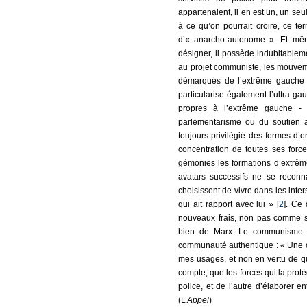
appartenaient, il en est un, un seul
à ce qu’on pourrait croire, ce te
d’« anarcho-autonome ». Et même
désigner, il possède indubitableme
au projet communiste, les mouvem
démarqués de l’extrême gauche pa
particularise également l’ultra-gau
propres à l’extrême gauche - q
parlementarisme ou du soutien au
toujours privilégié des formes d’o
concentration de toutes ses forces
gémonies les formations d’extrêm
avatars successifs ne se reconn
choisissent de vivre dans les int
qui ait rapport avec lui » [
2
]. Ce
nouveaux frais, non pas comme 
bien de Marx. Le communisme s
communauté authentique : « Une c
mes usages, et non en vertu de quel
compte, que les forces qui la pro
police, et de l’autre d’élaborer
(L’
Appel
)