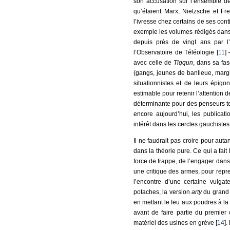
son accusation sur l’ensemble de 
qu’étaient Marx, Nietzsche et Fr
l’ivresse chez certains de ses con
exemple les volumes rédigés dans 
depuis près de vingt ans par l
l’Observatoire de Téléologie [
11
]
avec celle de
Tiqqun
, dans sa fa
(gangs, jeunes de banlieue, margi
situationnistes et de leurs épig
estimable pour retenir l’attention d
déterminante pour des penseurs tel
encore aujourd’hui, les publicat
intérêt dans les cercles gauchistes d
Il ne faudrait pas croire pour auta
dans la théorie pure. Ce qui a fait 
force de frappe, de l’engager dans 
une critique des armes, pour repre
l’encontre d’une certaine vulgat
potaches, la version
arty
du grand m
en mettant le feu aux poudres à la 
avant de faire partie du premier 
matériel des usines en grève [
14
].