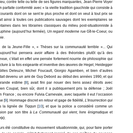
ieu, contre telle ou telle de ses figures marquantes, Jean-Pierre Voyer
arfaite conformité avec « la vieille tradition gauchiste qui consiste à
 courants dont on se sent le plus proche et dont on veut à tout prix se
t ainsi à toutes ces publications sauvages dont les exemplaires se
taines dans les librairies classiques du milieu post-situationniste à
phine (aujourd’hui fermée),
Un regard moderne
rue Gît-le-Coeur, ou
ie
.
de la Jeune-Fille », « Thèses sur la communauté terrible »... Qui
jourd’hui pensera avoir affaire à des théoristes plutôt qu’à des
revue, c’était en effet une pensée fortement nourrie de philosophie qui
ecture à la fois exigeante et inventive des œuvres de Hegel, Heidegger
illes Deleuze, Michel Foucault, Giorgio Agamben, et bien d’autres
tait devenu un ami de Guy Debord au début des années 1990, et qui
grande estime [
8
], avait fini par nouer des liens assez étroits avec
ien Coupat, bien sûr, dont il a publiquement pris la défense ; Joël
 France ; ou encore Fulvia Carnevale, avec laquelle il eut l’occasion
e [
9
]. Hommage discret en retour et gage de fidélité,
L’Insurrection qui
ns la lignée de
Tiqqun
[
10
], et que la police a considéré comme un
usion par son titre à
La Communauté qui vient
, livre énigmatique et
990.
rs été constitutive du mouvement situationniste, qui, pour faire porter