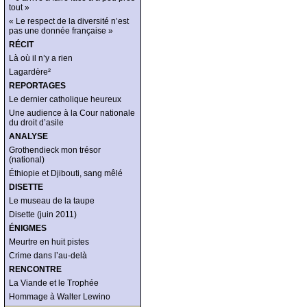
tout »
« Le respect de la diversité n’est
pas une donnée française »
RÉCIT
Là où il n’y a rien
Lagardère²
REPORTAGES
Le dernier catholique heureux
Une audience à la Cour nationale
du droit d’asile
ANALYSE
Grothendieck mon trésor
(national)
Éthiopie et Djibouti, sang mêlé
DISETTE
Le museau de la taupe
Disette (juin 2011)
ÉNIGMES
Meurtre en huit pistes
Crime dans l’au-delà
RENCONTRE
La Viande et le Trophée
Hommage à Walter Lewino