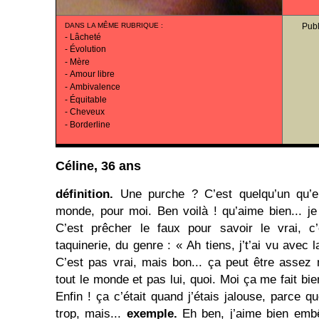
DANS LA MÊME RUBRIQUE
:
Publ
-
Lâcheté
-
Évolution
-
Mère
-
Amour libre
-
Ambivalence
-
Équitable
-
Cheveux
-
Borderline
Céline, 36 ans
définition.
Une purche ? C’est quelqu’un qu’e
monde, pour moi. Ben voilà ! qu’aime bien... j
C’est prêcher le faux pour savoir le vrai, c
taquinerie, du genre : « Ah tiens, j’t’ai vu avec l
C’est pas vrai, mais bon... ça peut être assez m
tout le monde et pas lui, quoi. Moi ça me fait bie
Enfin ! ça c’était quand j’étais jalouse, parce q
trop, mais...
exemple.
Eh ben, j’aime bien embê