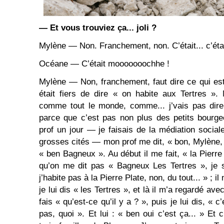
— Et vous trouviez ça... joli ?
Mylène — Non. Franchement, non. C’était... c’éta
Océane — C’était mooooooochhe !
Mylène — Non, franchement, faut dire ce qui est
était fiers de dire « on habite aux Tertres ».
comme tout le monde, comme... j’vais pas dire 
parce que c’est pas non plus des petits bourgeo
prof un jour — je faisais de la médiation social
grosses cités — mon prof me dit, « bon, Mylène, et
« ben Bagneux ». Au début il me fait, « la Pierre
qu’on me dit pas « Bagneux Les Tertres », je s
j’habite pas à la Pierre Plate, non, du tout... » ; il
je lui dis « les Tertres », et là il m’a regardé a
fais « qu’est-ce qu’il y a ? », puis je lui dis, « c
pas, quoi ». Et lui : « ben oui c’est ça... » Et c