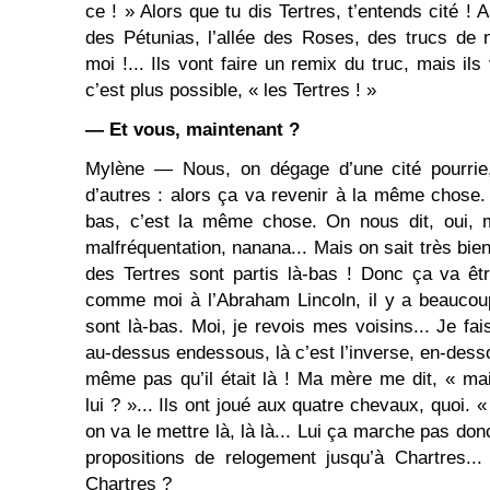
ce ! » Alors que tu dis Tertres, t’entends cité ! Al
des Pétunias, l’allée des Roses, des trucs de 
moi !... Ils vont faire un remix du truc, mais ils
c’est plus possible, « les Tertres ! »
— Et vous, maintenant ?
Mylène — Nous, on dégage d’une cité pourrie
d’autres : alors ça va revenir à la même chose. 
bas, c’est la même chose. On nous dit, oui, ma
malfréquentation, nanana... Mais on sait très bien,
des Tertres sont partis là-bas ! Donc ça va ê
comme moi à l’Abraham Lincoln, il y a beaucou
sont là-bas. Moi, je revois mes voisins... Je fais
au-dessus endessous, là c’est l’inverse, en-dess
même pas qu’il était là ! Ma mère me dit, « mais
lui ? »... Ils ont joué aux quatre chevaux, quoi. « 
on va le mettre là, là là... Lui ça marche pas donc
propositions de relogement jusqu’à Chartres...
Chartres ?