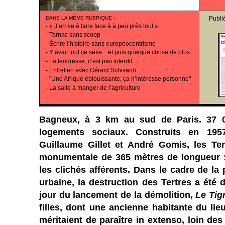
DANS LA MÊME RUBRIQUE
:
Publi
-
« J’arrive à faire face à à peu près tout »
-
Tarnac sans scoop
-
Écrire l’histoire sans européocentrisme
-
Y avait tout ce sexe... et puis quelque chose de plus
-
La tendresse, c’est pas interdit
-
Entretien avec Gérard Schivardi
-
"Une Afrique éblouissante, ça n’intéresse personne"
-
La salle à manger de l’agriculture
Bagneux, à 3 km au sud de Paris. 37 0
logements sociaux. Construits en 1957
Guillaume Gillet et André Gomis, les Ter
monumentale de 365 mètres de longueur :
les clichés afférents. Dans le cadre de la 
urbaine, la destruction des Tertres a été d
jour du lancement de la démolition,
Le Tig
filles, dont une ancienne habitante du lieu
méritaient de paraître in extenso, loin des