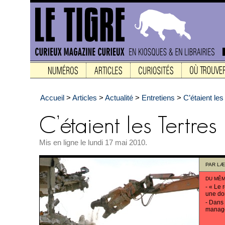
Accueil
>
Articles
>
Actualité
>
Entretiens
>
C’étaient les
Mis en ligne le lundi 17 mai 2010.
PAR
LÆ
DU MÊM
-
« Le r
une do
-
Dans 
manag