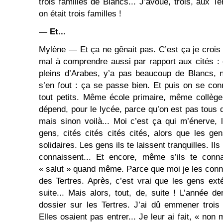
trois familles de Blancs... J’avoue, trois, aux T
on était trois familles !
— Et...
Mylène — Et ça ne gênait pas. C’est ça je crois 
mal à comprendre aussi par rapport aux cités : o
pleins d’Arabes, y’a pas beaucoup de Blancs, 
s’en fout : ça se passe bien. Et puis on se con
tout petits. Même école primaire, même collèg
dépend, pour le lycée, parce qu’on est pas tou
mais sinon voilà... Moi c’est ça qui m’énerve,
gens, cités cités cités cités, alors que les ge
solidaires. Les gens ils te laissent tranquilles. Ils 
connaissent... Et encore, même s’ils te conna
« salut » quand même. Parce que moi je les conna
des Tertres. Après, c’est vrai que les gens exté
suite... Mais alors, tout, de, suite ! L’année der
dossier sur les Tertres. J’ai dû emmener trois f
Elles osaient pas entrer... Je leur ai fait, « non 