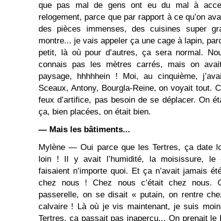
que pas mal de gens ont eu du mal à accep
relogement, parce que par rapport à ce qu’on avai
des pièces immenses, des cuisines super gr
montre... je vais appeler ça une cage à lapin, par
petit, là où pour d’autres, ça sera normal. Nou
connais pas les mètres carrés, mais on avai
paysage, hhhhhein ! Moi, au cinquième, j’ava
Sceaux, Antony, Bourgla-Reine, on voyait tout.
feux d’artifice, pas besoin de se déplacer. On é
ça, bien placées, on était bien.
— Mais les bâtiments...
Mylène — Oui parce que les Tertres, ça date lo
loin ! Il y avait l’humidité, la moisissure, le 
faisaient n’importe quoi. Et ça n’avait jamais été
chez nous ! Chez nous c’était chez nous. 
passerelle, on se disait « putain, on rentre ch
calvaire ! Là où je vis maintenant, je suis moin
Tertres, ça passait pas inaperçu... On prenait le