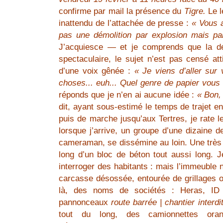
confirme par mail la présence du
Tigre.
Le l
inattendu de l’attachée de presse :
« Vous a
pas une démolition par explosion mais par
J’acquiesce — et je comprends que la dé
spectaculaire, le sujet n’est pas censé atti
d’une voix gênée :
« Je viens d’aller sur 
choses... euh... Quel genre de papier vous
réponds que je n’en ai aucune idée :
« Bon, 
dit, ayant sous-estimé le temps de trajet e
puis de marche jusqu’aux Tertres, je rate le
lorsque j’arrive, un groupe d’une dizaine 
cameraman, se dissémine au loin. Une très l
long d’un bloc de béton tout aussi long. 
interroger des habitants : mais l’immeuble n
carcasse désossée, entourée de grillages où 
là, des noms de sociétés : Heras, ID 
pannonceaux
route barrée | chantier interdi
tout du long, des camionnettes or