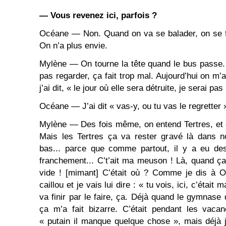
— Vous revenez ici, parfois ?
Océane — Non. Quand on va se balader, on se fa
On n’a plus envie.
Mylène — On tourne la tête quand le bus passe. 
pas regarder, ça fait trop mal. Aujourd’hui on m
j’ai dit, « le jour où elle sera détruite, je serai pas 
Océane — J’ai dit « vas-y, ou tu vas le regretter »
Mylène — Des fois même, on entend Tertres, et ça
Mais les Tertres ça va rester gravé là dans n
bas... parce que comme partout, il y a eu de
franchement... C’t’ait ma meuson ! Là, quand ça 
vide ! [mimant] C’était où ? Comme je dis à O
caillou et je vais lui dire : « tu vois, ici, c’était
va finir par le faire, ça. Déjà quand le gymnase
ça m’a fait bizarre. C’était pendant les vacan
« putain il manque quelque chose », mais déjà 