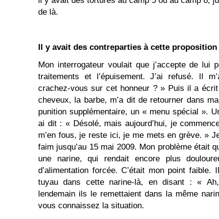
il y avait des tortures au camp 5 ou au camp 6, j
de là.
Il y avait des contreparties à cette proposition
Mon interrogateur voulait que j’accepte de lui 
traitements et l’épuisement. J’ai refusé. Il 
crachez-vous sur cet honneur ? » Puis il a écrit
cheveux, la barbe, m’a dit de retourner dans ma
punition supplémentaire, un « menu spécial ». Un
ai dit : « Désolé, mais aujourd’hui, je commenc
m’en fous, je reste ici, je me mets en grève. » J
faim jusqu’au 15 mai 2009. Mon problème était qu
une narine, qui rendait encore plus doulour
d’alimentation forcée. C’était mon point faible. 
tuyau dans cette narine-là, en disant : « Ah, 
lendemain ils le remettaient dans la même narine
vous connaissez la situation.