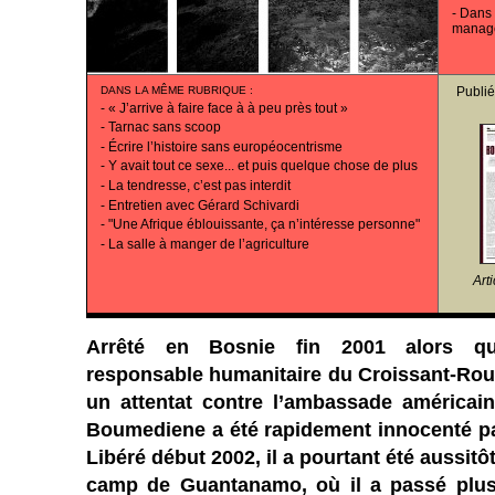
-
Dans 
manag
DANS LA MÊME RUBRIQUE
:
Publié
-
« J’arrive à faire face à à peu près tout »
-
Tarnac sans scoop
-
Écrire l’histoire sans européocentrisme
-
Y avait tout ce sexe... et puis quelque chose de plus
-
La tendresse, c’est pas interdit
-
Entretien avec Gérard Schivardi
-
"Une Afrique éblouissante, ça n’intéresse personne"
-
La salle à manger de l’agriculture
Art
Arrêté en Bosnie fin 2001 alors qu’
responsable humanitaire du Croissant-Rou
un attentat contre l’ambassade américai
Boumediene a été rapidement innocenté par
Libéré début 2002, il a pourtant été aussitôt
camp de Guantanamo, où il a passé plus 