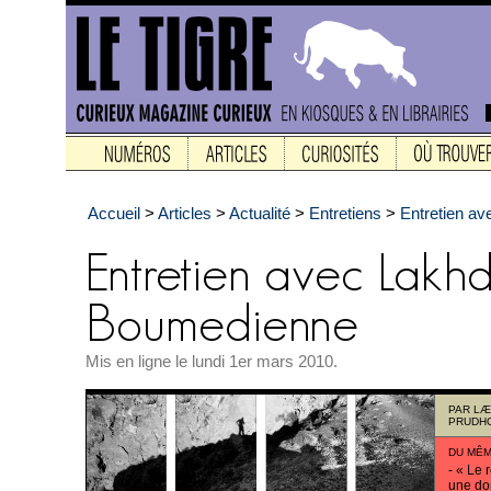
Accueil
>
Articles
>
Actualité
>
Entretiens
>
Entretien a
Mis en ligne le lundi 1er mars 2010.
PAR
LÆ
PRUDH
DU MÊM
-
« Le r
une do