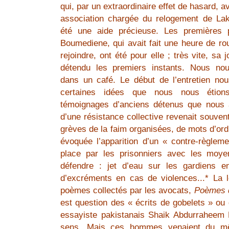
qui, par un extraordinaire effet de hasard, av
association chargée du relogement de La
été une aide précieuse. Les premières
Boumediene, qui avait fait une heure de ro
rejoindre, ont été pour elle ; très vite, sa 
détendu les premiers instants. Nous no
dans un café. Le début de l’entretien nou
certaines idées que nous nous étion
témoignages d’anciens détenus que nous av
d’une résistance collective revenait souvent 
grèves de la faim organisées, de mots d’ord
évoquée l’apparition d’un « contre-règleme
place par les prisonniers avec les moy
défendre : jet d’eau sur les gardiens en
d’excréments en cas de violences...* La l
poèmes collectés par les avocats,
Poèmes 
est question des « écrits de gobelets » ou
essayiste pakistanais Shaik Abdurraheem D
sens. Mais ces hommes venaient du m