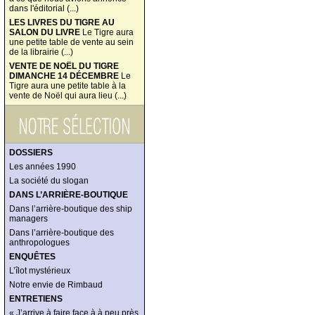
dans l'éditorial (...)
LES LIVRES DU TIGRE AU
SALON DU LIVRE
Le Tigre aura
une petite table de vente au sein
de la librairie (...)
VENTE DE NOËL DU TIGRE
DIMANCHE 14 DÉCEMBRE
Le
Tigre aura une petite table à la
vente de Noël qui aura lieu (...)
DOSSIERS
Les années 1990
La société du slogan
DANS L’ARRIÈRE-BOUTIQUE
Dans l’arrière-boutique des ship
managers
Dans l’arrière-boutique des
anthropologues
ENQUÊTES
L’îlot mystérieux
Notre envie de Rimbaud
ENTRETIENS
« J’arrive à faire face à à peu près