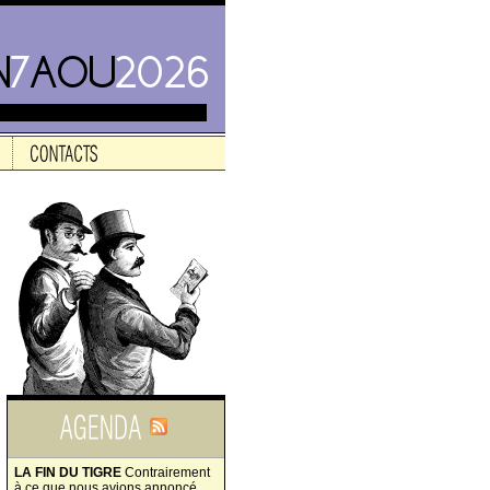
LA FIN DU TIGRE
Contrairement
à ce que nous avions annoncé