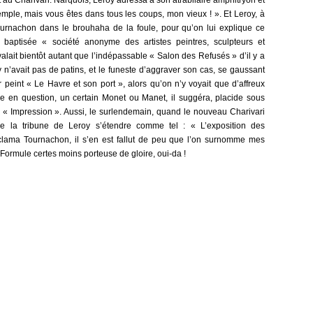
au Charivari. Narquois, Leroy adressa à son atrabilaire amphitryon et
emple, mais vous êtes dans tous les coups, mon vieux ! ». Et Leroy, à
Tournachon dans le brouhaha de la foule, pour qu’on lui explique ce
, baptisée « société anonyme des artistes peintres, sculpteurs et
valait bientôt autant que l’indépassable « Salon des Refusés » d’il y a
 n’avait pas de patins, et le funeste d’aggraver son cas, se gaussant
ir peint « Le Havre et son port », alors qu’on n’y voyait que d’affreux
re en question, un certain Monet ou Manet, il suggéra, placide sous
 : « Impression ». Aussi, le surlendemain, quand le nouveau Charivari
e de la tribune de Leroy s’étendre comme tel : « L’exposition des
xclama Tournachon, il s’en est fallut de peu que l’on surnomme mes
» Formule certes moins porteuse de gloire, oui-da !