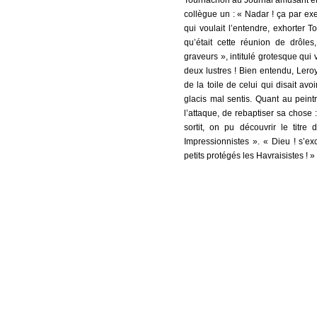
Tournachon au Journal amusant et 
collègue un : « Nadar ! ça par ex
qui voulait l’entendre, exhorter 
qu’était cette réunion de drôles
graveurs », intitulé grotesque qui 
deux lustres ! Bien entendu, Leroy
de la toile de celui qui disait avo
glacis mal sentis. Quant au peint
l’attaque, de rebaptiser sa chose
sortit, on pu découvrir le titr
Impressionnistes ». « Dieu ! s’e
petits protégés les Havraisistes ! 