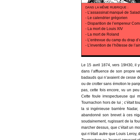
DANS LA MÊME RUBRIQUE
:
-
L’assassinat manqué de Salad
-
Le calendrier grégorien
-
Disparition de l’empereur Co
-
La mort de Louis XIV
-
La mort de Roland
-
L’entrevue du camp du drap d’
-
L’invention de l’hôtesse de l’air
Le 15 avril 1874, vers 19H30, il 
dans l’affluence de son propre 
badauds qui n’avaient de cesse d
ou de crotter sans émotion le parqu
pas, cette fois encore, vu un peu
Cette foule irrespectueuse qui m
Tournachon hors de lui ; c’était t
la si ingénieuse barrière Nadar, s
abandonné son brevet à ces nig
soudainement, rugissant de la foule,
marcher dessus, que c’était un mo
qui n’était autre que Louis Leroy