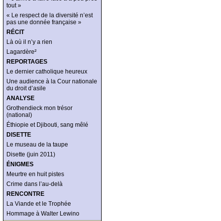
tout »
« Le respect de la diversité n’est
pas une donnée française »
RÉCIT
Là où il n’y a rien
Lagardère²
REPORTAGES
Le dernier catholique heureux
Une audience à la Cour nationale
du droit d’asile
ANALYSE
Grothendieck mon trésor
(national)
Éthiopie et Djibouti, sang mêlé
DISETTE
Le museau de la taupe
Disette (juin 2011)
ÉNIGMES
Meurtre en huit pistes
Crime dans l’au-delà
RENCONTRE
La Viande et le Trophée
Hommage à Walter Lewino