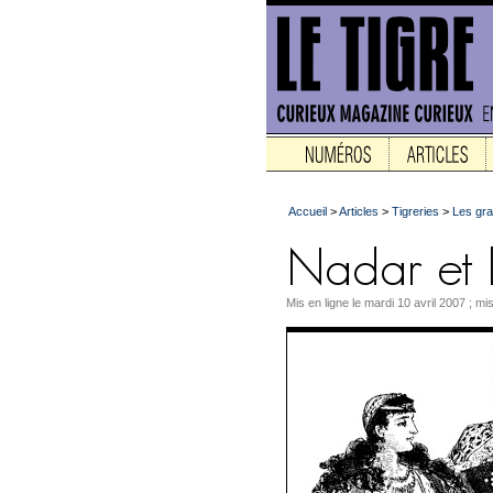
Accueil
>
Articles
>
Tigreries
>
Les gra
Mis en ligne le mardi 10 avril 2007 ; mi