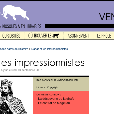
ndes dates de l’histoire
>
Nadar et les impressionnistes
s à jour le lundi 10 septembre 2007.
PAR
MONSIEUR VANDERMEULEN
Licence:
Copyright
DU MÊME AUTEUR
:
-
La découverte de la girafe
-
Le contrat de Magellan