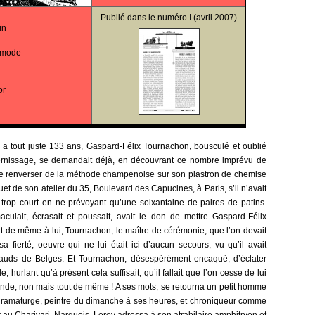
Publié dans le
numéro I
(avril 2007)
in
mmode
or
y a tout juste 133 ans, Gaspard-Félix Tournachon, bousculé et oublié
vernissage, se demandait déjà, en découvrant ce nombre imprévu de
e renverser de la méthode champenoise sur son plastron de chemise
et de son atelier du 35, Boulevard des Capucines, à Paris, s’il n’avait
 trop court en ne prévoyant qu’une soixantaine de paires de patins.
aculait, écrasait et poussait, avait le don de mettre Gaspard-Félix
out de même à lui, Tournachon, le maître de cérémonie, que l’on devait
a fierté, oeuvre qui ne lui était ici d’aucun secours, vu qu’il avait
auds de Belges. Et Tournachon, désespérément encaqué, d’éclater
 hurlant qu’à présent cela suffisait, qu’il fallait que l’on cesse de lui
nde, non mais tout de même ! A ses mots, se retourna un petit homme
, dramaturge, peintre du dimanche à ses heures, et chroniqueur comme