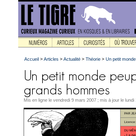
Accueil
>
Articles
>
Actualité
>
Théorie
>
Un petit mond
Mis en ligne le vendredi 9 mars 2007 ; mis à jour le lund
PAR
JE
Licence
DU MÊM
-
La pe