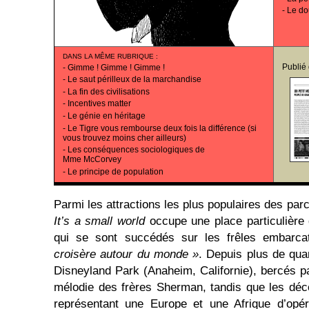
-
Le d
DANS LA MÊME RUBRIQUE
:
Publié
-
Gimme ! Gimme ! Gimme !
-
Le saut périlleux de la marchandise
-
La fin des civilisations
-
Incentives matter
-
Le génie en héritage
-
Le Tigre vous rembourse deux fois la différence (si
vous trouvez moins cher ailleurs)
-
Les conséquences sociologiques de
Mme McCorvey
-
Le principe de population
Parmi les attractions les plus populaires des pa
It’s a small world
occupe une place particulière
qui se sont succédés sur les frêles embarca
croisère autour du monde »
. Depuis plus de quar
Disneyland Park (Anaheim, Californie), bercés par
mélodie des frères Sherman, tandis que les déc
représentant une Europe et une Afrique d’opére