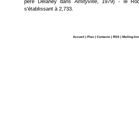
père Delaney dans
Amityville
, 1979) - le Ro
s'établissant à 2,733.
Accueil
|
Plan
|
Contacts
|
RSS
|
Mailing-list