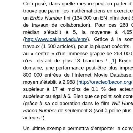
Ceci posé, dans quelle mesure peut-on parler d’
trouve que parmi les mathématiciens en exercice,
un
Erdös Number
fini (134 000 un EN infini dont 
de travaux de collaboration). Pour ces 268 
médian s’établit à 5, la moyenne à 4,65 
(
http://www.oakland.edu/enp/
)
. Grâce à la som
travaux (1 500 articles), pour la plupart coécrits
au « centre » d’un immense graphe de 268 000 
n’est distant de plus 13 branches ! [
1
] Kevin
domaine, une performance peut-être plus impre
800 000 entrées de l’Internet Movie Database
moyen s’établit à 2,968 (
http://oracleofbacon.org/
supérieur à 17 et moins de 0,1 % des acteu
supérieur ou égal à 6. Bien que ce point soit co
(grâce à sa collaboration dans le film
Will Hunt
Bacon Number
de seulement 3 (soit à peine plu
acteurs !).
Un ultime exemple permettra d’emporter la convi